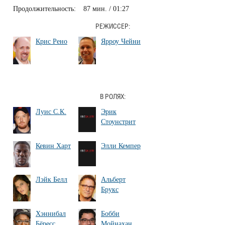
Продолжительность:
87 мин. / 01:27
РЕЖИССЕР:
Крис Рено
Ярроу Чейни
В РОЛЯХ:
Луис С.К.
Эрик
Стоунстрит
Кевин Харт
Элли Кемпер
Лэйк Белл
Альберт
Брукс
Хэннибал
Бобби
Бёресс
Мойнахан