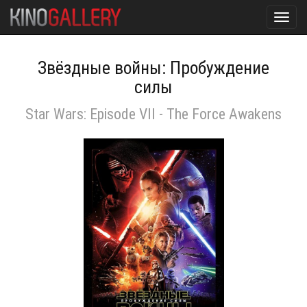
Toggl
navig
Звёздные войны: Пробуждение
силы
Star Wars: Episode VII - The Force Awakens