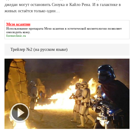
джедаи могут остановить Сноука и Кайло Рена. И в галактике в
живых остаётся только один…
Мезо ксантин
Использование препарата
Мезо ксантин
в эстетической косметологии позволяет
омолодить кожу.
formeclinic.ru
Трейлер №2 (на русском языке)