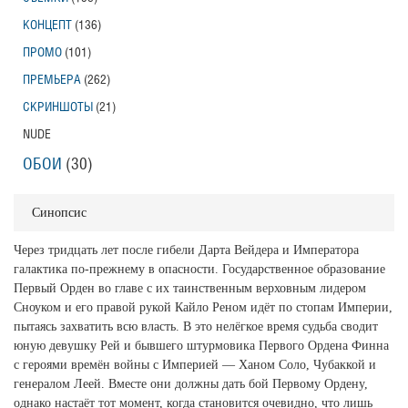
КОНЦЕПТ
(136)
ПРОМО
(101)
ПРЕМЬЕРА
(262)
СКРИНШОТЫ
(21)
NUDE
ОБОИ
(30)
Синопсис
Через тридцать лет после гибели Дарта Вейдера и Императора
галактика по-прежнему в опасности. Государственное образование
Первый Орден во главе с их таинственным верховным лидером
Сноуком и его правой рукой Кайло Реном идёт по стопам Империи,
пытаясь захватить всю власть. В это нелёгкое время судьба сводит
юную девушку Рей и бывшего штурмовика Первого Ордена Финна
с героями времён войны с Империей — Ханом Соло, Чубаккой и
генералом Леей. Вместе они должны дать бой Первому Ордену,
однако настаёт тот момент, когда становится очевидно, что лишь