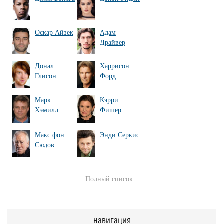
Оскар Айзек
Адам
Драйвер
Донал
Харрисон
Глисон
Форд
Марк
Кэрри
Хэмилл
Фишер
Макс фон
Энди Серкис
Сюдов
Полный список...
навигация