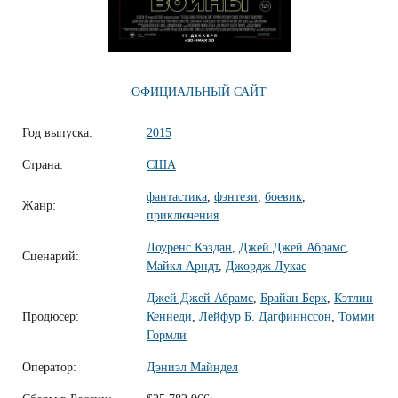
ОФИЦИАЛЬНЫЙ САЙТ
Год выпуска:
2015
Страна:
США
фантастика
,
фэнтези
,
боевик
,
Жанр:
приключения
Лоуренс Кэздан
,
Джей Джей Абрамс
,
Сценарий:
Майкл Арндт
,
Джордж Лукас
Джей Джей Абрамс
,
Брайан Берк
,
Кэтлин
Продюсер:
Кеннеди
,
Лейфур Б. Дагфиннссон
,
Томми
Гормли
Оператор:
Дэниэл Майндел