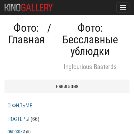
Toggl
navig
Фото:
/
Фото:
Главная
Бесславные
ублюдки
Inglourious Basterds
навигация
О ФИЛЬМЕ
ПОСТЕРЫ
(66)
ОБЛОЖКИ
(5)