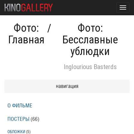
Toggl
navig
Фото:
/
Фото:
Главная
Бесславные
ублюдки
Inglourious Basterds
навигация
О ФИЛЬМЕ
ПОСТЕРЫ
(66)
ОБЛОЖКИ
(5)