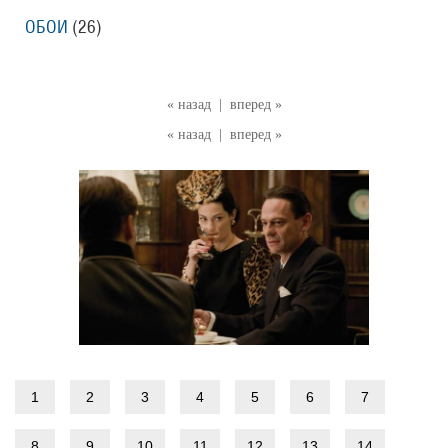
ОБОИ
(26)
« назад
|
вперед »
« назад
|
вперед »
1
2
3
4
5
6
7
8
9
10
11
12
13
14