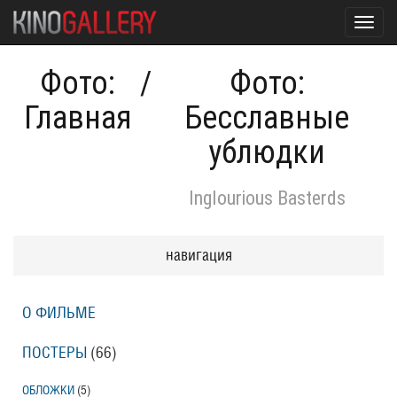
Toggl
navig
Фото:
/
Фото:
Главная
Бесславные
ублюдки
Inglourious Basterds
навигация
О ФИЛЬМЕ
ПОСТЕРЫ
(66)
ОБЛОЖКИ
(5)