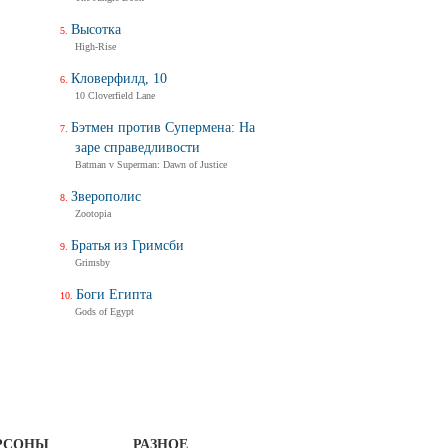
Высотка
High-Rise
Кловерфилд, 10
10 Cloverfield Lane
Бэтмен против Супермена: На
заре справедливости
Batman v Superman: Dawn of Justice
Зверополис
Zootopia
Братья из Гримсби
Grimsby
Боги Египта
Gods of Egypt
РСОНЫ
РАЗНОЕ