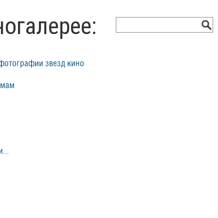
ногалерее:
фотографии звезд кино
ьмам
...