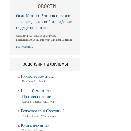
НОВОСТИ
Окак Казино: 5 типов игроков
— определите свой и подберите
подходящие игры
Одна и та же игровая платформа
воспринимается по-разному разными людьми.
все новости...
рецензии на фильмы
Иллюзия обмана 2
Now You See Me 2
Первый мститель:
Противостояние
Captain America: Civil War
Белоснежка и Охотник 2
The Huntsman: Winter's War
Книга джунглей
The Jungle Book