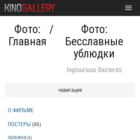
Toggl
navig
Фото:
/
Фото:
Главная
Бесславные
ублюдки
Inglourious Basterds
навигация
О ФИЛЬМЕ
ПОСТЕРЫ
(66)
ОБЛОЖКИ
(5)