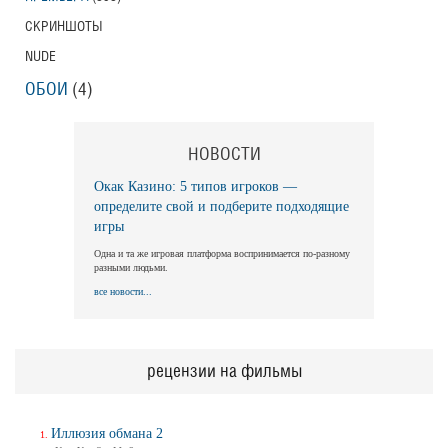
СКРИНШОТЫ
NUDE
Длинная ночь, короткое утро
Long Nights Short Mornings
ОБОИ
(4)
Трейлер
НОВОСТИ
Балерина
Окак Казино: 5 типов игроков —
Ballerina
определите свой и подберите подходящие
Трейлер (на русском)
игры
Одна и та же игровая платформа воспринимается по-разному
разными людьми.
все новости...
Балерина
Ballerina
Трейлер №2
рецензии на фильмы
Балерина
Иллюзия обмана 2
Ballerina