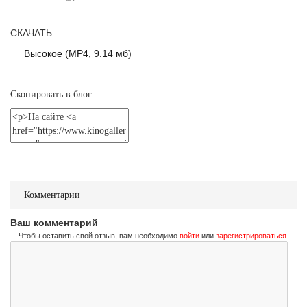
Не стучи дважды
Don't Knock Twice
Трейлер (на украинском)
СКАЧАТЬ:
Высокое (MP4, 9.14 мб)
Не стучи дважды
Скопировать в блог
Don't Knock Twice
Трейлер (на русском)
Комментарии
Ваш комментарий
Чтобы оставить свой отзыв, вам необходимо
войти
или
зарегистрироваться