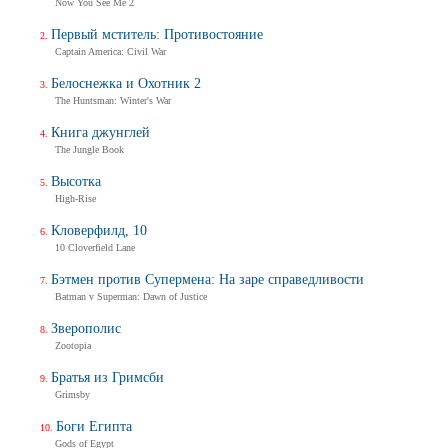
Now You See Me 2
Трейлер
Первый мститель: Противостояние
Captain America: Civil War
Белоснежка и Охотник 2
Балерина
The Huntsman: Winter's War
Ballerina
Тизер-трейлер (на русском)
Книга джунглей
The Jungle Book
Высотка
High-Rise
Балерина
Кловерфилд, 10
Ballerina
10 Cloverfield Lane
Тизер-трейлер
Бэтмен против Супермена: На заре справедливости
Batman v Superman: Dawn of Justice
Зверополис
Дух балтийский
Zootopia
Трейлер
Братья из Гримсби
Grimsby
Боги Египта
Gods of Egypt