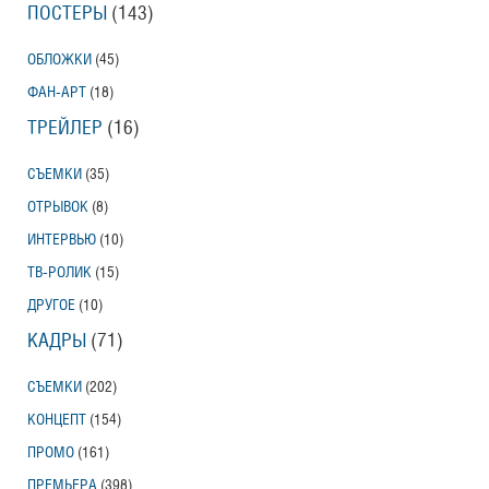
ПОСТЕРЫ
(143)
Тони Эрдманн
Toni Erdmann
ОБЛОЖКИ
(45)
Американский трейлер
ФАН-АРТ
(18)
ТРЕЙЛЕР
(16)
Вурдалаки
СЪЕМКИ
(35)
Трейлер
ОТРЫВОК
(8)
ИНТЕРВЬЮ
(10)
ТВ-РОЛИК
(15)
Защитники
ДРУГОЕ
(10)
Трейлер
КАДРЫ
(71)
СЪЕМКИ
(202)
КОНЦЕПТ
(154)
Лунный свет
Moonlight
ПРОМО
(161)
Трейлер (на русском языке)
ПРЕМЬЕРА
(398)