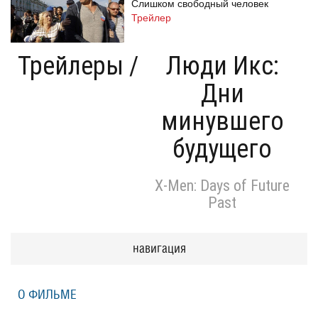
Слишком свободный человек
Трейлер
Трейлеры
/
Люди Икс:
Дни
Одноклассницы: Новый поворот
Трейлер
минувшего
будущего
Призраки Элоиз
Eloise
X-Men: Days of Future
Трейлер (на русском языке)
Past
навигация
Призраки Элоиз
Eloise
Трейлер
О ФИЛЬМЕ