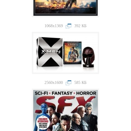
1068x1369
392 КБ
2560x1600
585 КБ