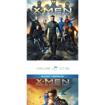
1189x1496
557 КБ