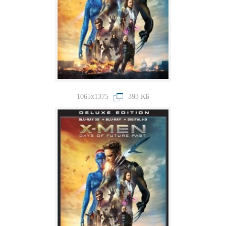
1065x1375
393 КБ