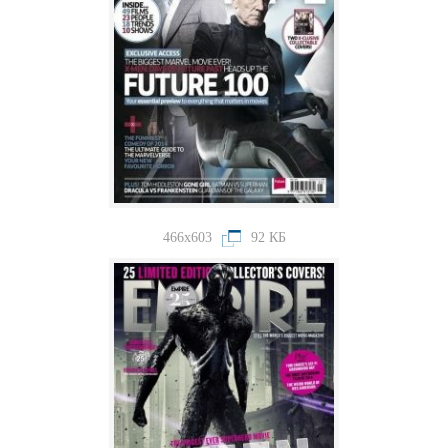
466x603
92 КБ