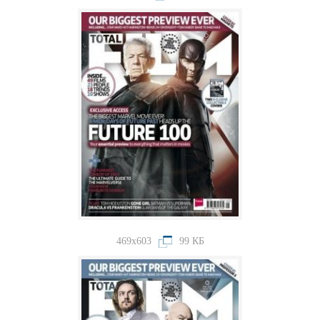
469x603
99 КБ