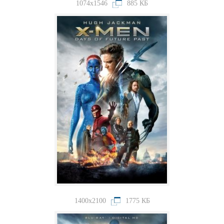
1074x1546
885 КБ
1400x2100
1775 КБ