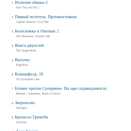
Иллюзия обмана 2
Now You See Me 2
Первый мститель: Противостояние
Captain America: Civil War
Белоснежка и Охотник 2
The Huntsman: Winter's War
Книга джунглей
The Jungle Book
Высотка
High-Rise
Кловерфилд, 10
10 Cloverfield Lane
Бэтмен против Супермена: На заре справедливости
Batman v Superman: Dawn of Justice
Зверополис
Zootopia
Братья из Гримсби
Grimsby