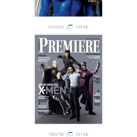
612x816
159 КБ
580x758
103 КБ