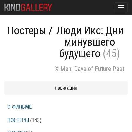
Toggl
navig
Постеры
/
Люди Икс: Дни
минувшего
будущего
(45)
X-Men: Days of Future Past
навигация
О ФИЛЬМЕ
ПОСТЕРЫ
(143)