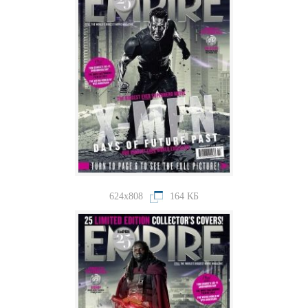
624x808
164 КБ