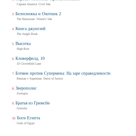
Трейлер
Captain America: Civil War
Белоснежка и Охотник 2
The Huntsman: Winter's War
Балерина
Книга джунглей
Ballerina
The Jungle Book
Тизер-трейлер (на русском)
Высотка
High-Rise
Кловерфилд, 10
10 Cloverfield Lane
Балерина
Ballerina
Бэтмен против Супермена: На заре справедливости
Тизер-трейлер
Batman v Superman: Dawn of Justice
Зверополис
Zootopia
Братья из Гримсби
Дух балтийский
Grimsby
Трейлер
Боги Египта
Gods of Egypt