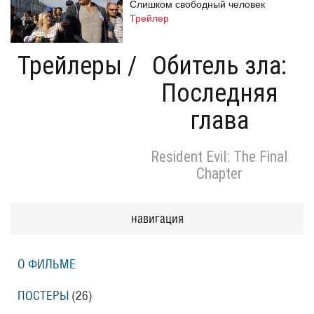
Слишком свободный человек
Трейлер
Трейлеры
/
Обитель зла:
Последняя
Одноклассницы: Новый поворот
Трейлер
глава
Resident Evil: The Final
Призраки Элоиз
Chapter
Eloise
Трейлер (на русском языке)
навигация
Призраки Элоиз
Eloise
О ФИЛЬМЕ
Трейлер
ПОСТЕРЫ
(26)