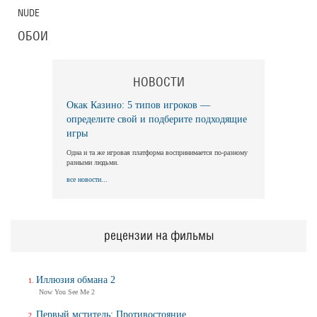
NUDE
ОБОИ
Длинная ночь, короткое утро
Long Nights Short Mornings
Трейлер
НОВОСТИ
Окак Казино: 5 типов игроков —
определите свой и подберите подходящие
Балерина
игры
Ballerina
Одна и та же игровая платформа воспринимается по-разному
Трейлер (на русском)
разными людьми.
все новости...
Балерина
Ballerina
рецензии на фильмы
Трейлер №2
Иллюзия обмана 2
Now You See Me 2
Балерина
Ballerina
Первый мститель: Противостояние