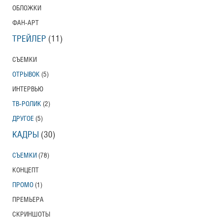
ОБЛОЖКИ
Тони Эрдманн
ФАН-АРТ
Toni Erdmann
Американский трейлер
ТРЕЙЛЕР
(11)
СЪЕМКИ
ОТРЫВОК
(5)
Вурдалаки
Трейлер
ИНТЕРВЬЮ
ТВ-РОЛИК
(2)
ДРУГОЕ
(5)
КАДРЫ
(30)
Защитники
Трейлер
СЪЕМКИ
(78)
КОНЦЕПТ
ПРОМО
(1)
Лунный свет
ПРЕМЬЕРА
Moonlight
Трейлер (на русском языке)
СКРИНШОТЫ