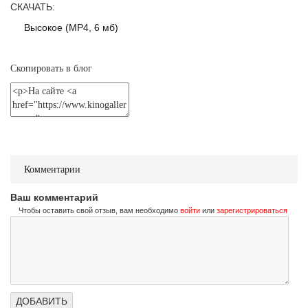
Не стучи дважды
СКАЧАТЬ:
Don't Knock Twice
Высокое (MP4, 6 мб)
Трейлер (на украинском)
Скопировать в блог
Не стучи дважды
Don't Knock Twice
Трейлер (на русском)
Комментарии
Ваш комментарий
Чтобы оставить свой отзыв, вам необходимо
войти
или
зарегистрироваться