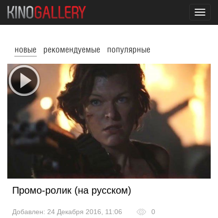
Toggl
navig
новые
рекомендуемые
популярные
Промо-ролик (на русском)
Добавлен: 24 Декабря 2016, 11:06
0