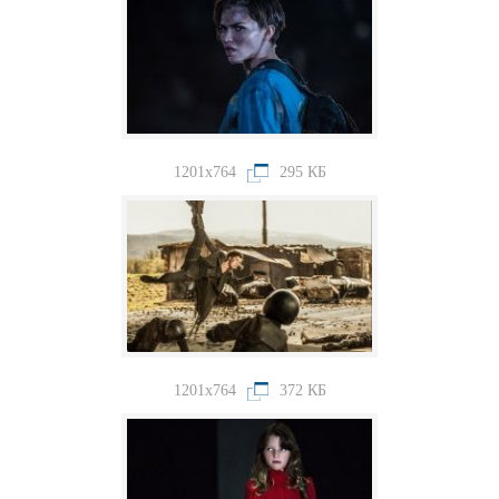
1201x764
295 КБ
1201x764
372 КБ