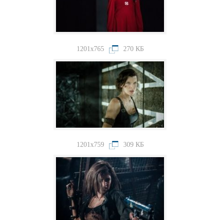
1201x765
270 КБ
1201x759
309 КБ