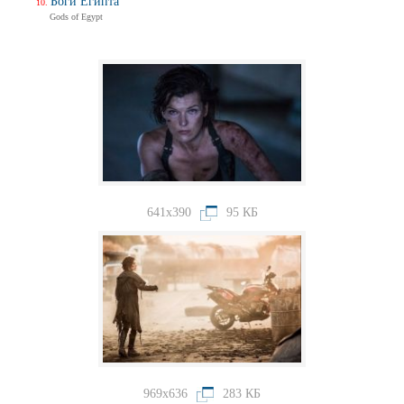
Боги Египта
Gods of Egypt
641x390
95 КБ
969x636
283 КБ