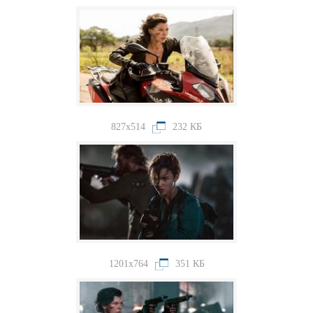
827x514
232 КБ
1201x764
351 КБ