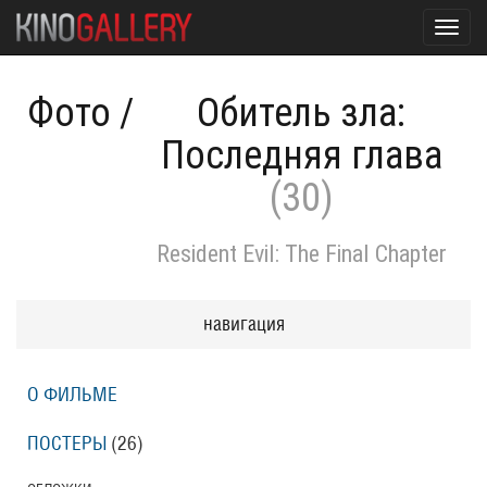
Toggl
navig
Фото
/
Обитель зла:
Последняя глава
(30)
Resident Evil: The Final Chapter
навигация
О ФИЛЬМЕ
ПОСТЕРЫ
(26)