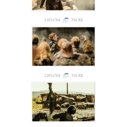
1201x764
294 КБ
1201x764
316 КБ