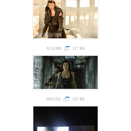
612x380
117 КБ
602x322
125 КБ