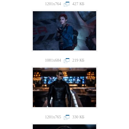
1201x764
427 КБ
1081x684
219 КБ
1201x765
330 КБ