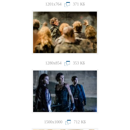
1201x764
371 КБ
1280x854
353 КБ
1500x1000
712 КБ