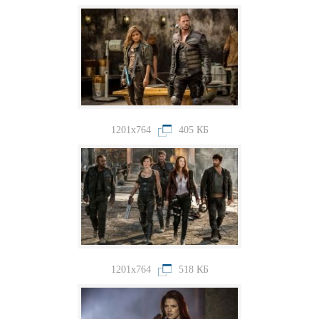
1201x764
405 КБ
1201x764
518 КБ