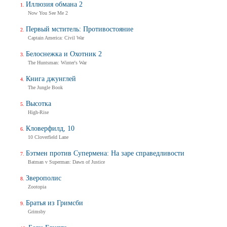
Иллюзия обмана 2
Now You See Me 2
Первый мститель: Противостояние
Captain America: Civil War
Белоснежка и Охотник 2
The Huntsman: Winter's War
Книга джунглей
The Jungle Book
Высотка
High-Rise
Кловерфилд, 10
10 Cloverfield Lane
Бэтмен против Супермена: На заре справедливости
Batman v Superman: Dawn of Justice
Зверополис
Zootopia
Братья из Гримсби
Grimsby