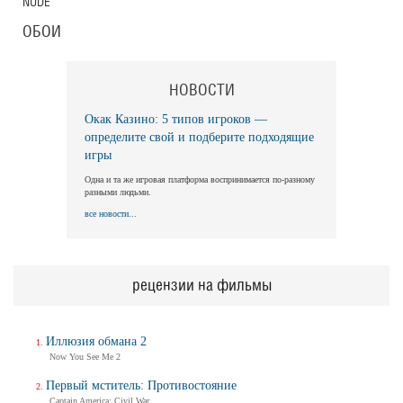
NUDE
Длинная ночь, короткое утро
Long Nights Short Mornings
ОБОИ
Трейлер
НОВОСТИ
Балерина
Окак Казино: 5 типов игроков —
Ballerina
определите свой и подберите подходящие
Трейлер (на русском)
игры
Одна и та же игровая платформа воспринимается по-разному
разными людьми.
все новости...
Балерина
Ballerina
Трейлер №2
рецензии на фильмы
Балерина
Иллюзия обмана 2
Ballerina
Now You See Me 2
Трейлер
Первый мститель: Противостояние
Captain America: Civil War