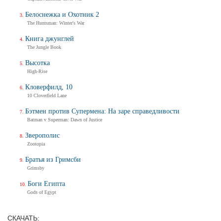
Белоснежка и Охотник 2
Балерина
The Huntsman: Winter's War
Ballerina
Тизер-трейлер (на русском)
Книга джунглей
The Jungle Book
Высотка
High-Rise
Балерина
Кловерфилд, 10
Ballerina
10 Cloverfield Lane
Тизер-трейлер
Бэтмен против Супермена: На заре справедливости
Batman v Superman: Dawn of Justice
Зверополис
Дух балтийский
Zootopia
Трейлер
Братья из Гримсби
Grimsby
Боги Египта
Gods of Egypt
Не стучи дважды
Don't Knock Twice
Трейлер (на украинском)
СКАЧАТЬ: