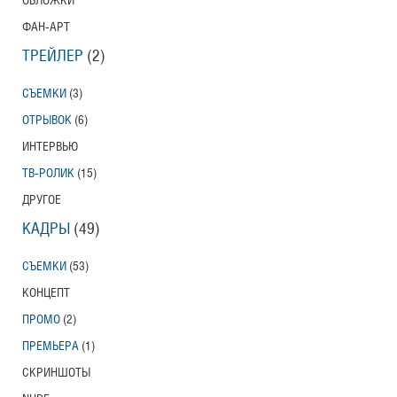
ОБЛОЖКИ
Американский трейлер
ФАН-АРТ
ТРЕЙЛЕР
(2)
Вурдалаки
СЪЕМКИ
(3)
Трейлер
ОТРЫВОК
(6)
ИНТЕРВЬЮ
ТВ-РОЛИК
(15)
Защитники
ДРУГОЕ
Трейлер
КАДРЫ
(49)
СЪЕМКИ
(53)
КОНЦЕПТ
Лунный свет
Moonlight
ПРОМО
(2)
Трейлер (на русском языке)
ПРЕМЬЕРА
(1)
СКРИНШОТЫ