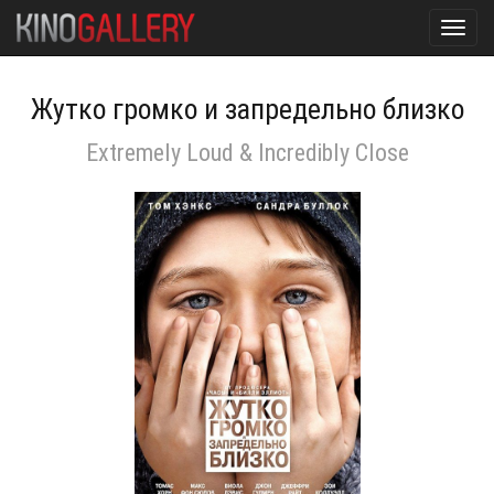
Toggl
navig
Жутко громко и запредельно близко
Extremely Loud & Incredibly Close