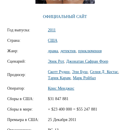
ОФИЦИАЛЬНЫЙ САЙТ
Год выпуска:
2011
Страна:
США
Жанр:
драма
,
детектив
,
приключения
Сценарий:
Эрик Рот
,
Джонатан Сафран Фоер
Скотт Рудин
,
Эли Буш
,
Селия Д. Костас
,
Продюсер:
Тарик Карам
,
Марк Ройбал
Оператор:
Крис Менджис
Сборы в США:
$31 847 881
Сборы в мире:
+ $23 400 000 = $55 247 881
Премьера в США:
25 Декабря 2011