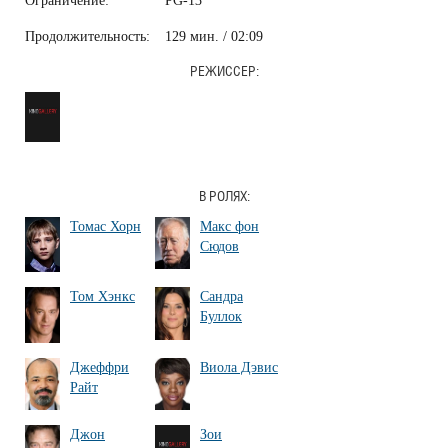
Ограничение:
PG-13
Продолжительность:
129 мин. / 02:09
РЕЖИССЕР:
В РОЛЯХ:
Томас Хорн
Макс фон
Сюдов
Том Хэнкс
Сандра
Буллок
Джеффри
Виола Дэвис
Райт
Джон
Зои