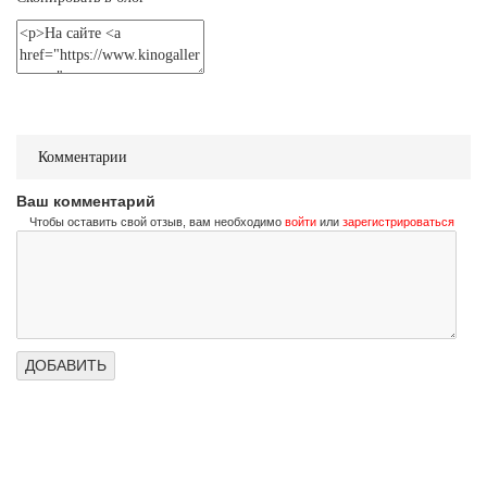
Не стучи дважды
Don't Knock Twice
Трейлер (на украинском)
Не стучи дважды
Don't Knock Twice
Комментарии
Трейлер (на русском)
Ваш комментарий
Чтобы оставить свой отзыв, вам необходимо
войти
или
зарегистрироваться