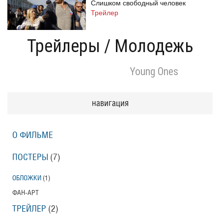
Слишком свободный человек
Трейлер
Трейлеры
/
Молодежь
Одноклассницы: Новый поворот
Young Ones
Трейлер
навигация
Призраки Элоиз
Eloise
О ФИЛЬМЕ
Трейлер (на русском языке)
ПОСТЕРЫ
(7)
Призраки Элоиз
ОБЛОЖКИ
(1)
Eloise
ФАН-АРТ
Трейлер
ТРЕЙЛЕР
(2)