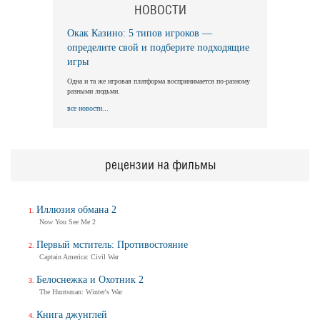
НОВОСТИ
Окак Казино: 5 типов игроков —
Длинная ночь, короткое утро
определите свой и подберите подходящие
Long Nights Short Mornings
игры
Трейлер
Одна и та же игровая платформа воспринимается по-разному
разными людьми.
все новости...
Балерина
Ballerina
Трейлер (на русском)
рецензии на фильмы
Иллюзия обмана 2
Балерина
Now You See Me 2
Ballerina
Трейлер №2
Первый мститель: Противостояние
Captain America: Civil War
Белоснежка и Охотник 2
The Huntsman: Winter's War
Балерина
Ballerina
Книга джунглей