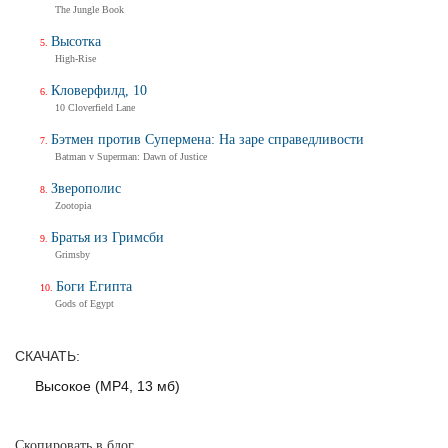
The Jungle Book
Трейлер
Высотка
High-Rise
Кловерфилд, 10
Балерина
10 Cloverfield Lane
Ballerina
Тизер-трейлер (на русском)
Бэтмен против Супермена: На заре справедливости
Batman v Superman: Dawn of Justice
Зверополис
Zootopia
Балерина
Ballerina
Братья из Гримсби
Тизер-трейлер
Grimsby
Боги Египта
Gods of Egypt
Дух балтийский
СКАЧАТЬ:
Трейлер
Высокое (MP4, 13 мб)
Скопировать в блог