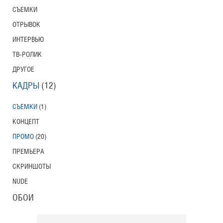
СЪЕМКИ
Тони Эрдманн
Toni Erdmann
ОТРЫВОК
Американский трейлер
ИНТЕРВЬЮ
ТВ-РОЛИК
ДРУГОЕ
Вурдалаки
КАДРЫ
(12)
Трейлер
СЪЕМКИ
(1)
КОНЦЕПТ
ПРОМО
(20)
Защитники
Трейлер
ПРЕМЬЕРА
СКРИНШОТЫ
NUDE
Лунный свет
ОБОИ
Moonlight
Трейлер (на русском языке)