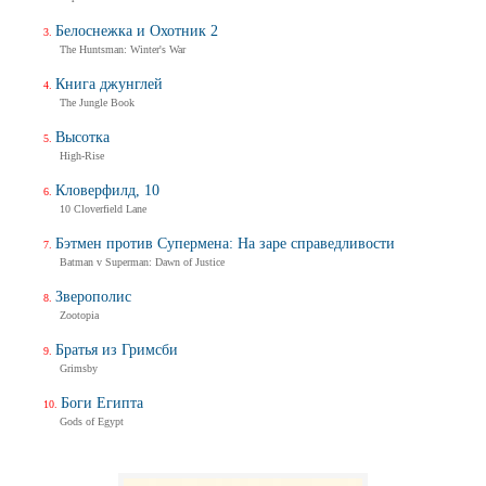
Белоснежка и Охотник 2
The Huntsman: Winter's War
Книга джунглей
The Jungle Book
Высотка
High-Rise
Кловерфилд, 10
10 Cloverfield Lane
Бэтмен против Супермена: На заре справедливости
Batman v Superman: Dawn of Justice
Зверополис
Zootopia
Братья из Гримсби
Grimsby
Боги Египта
Gods of Egypt