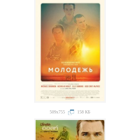
509x755
158 КБ