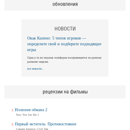
обновления
НОВОСТИ
Окак Казино: 5 типов игроков —
определите свой и подберите подходящие
игры
Одна и та же игровая платформа воспринимается по-разному
разными людьми.
все новости...
рецензии на фильмы
Иллюзия обмана 2
Now You See Me 2
Первый мститель: Противостояние
Captain America: Civil War