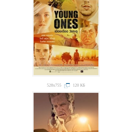
528x755
120 КБ