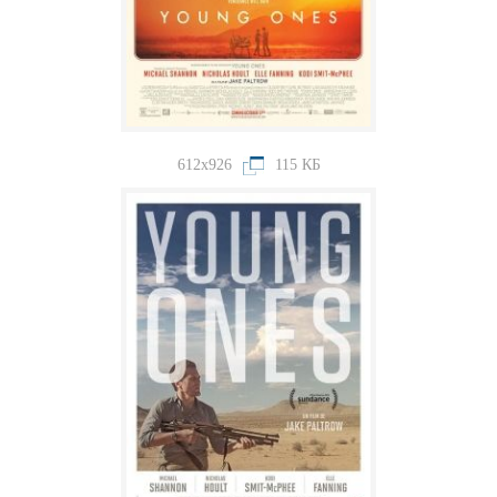
612x926
115 КБ