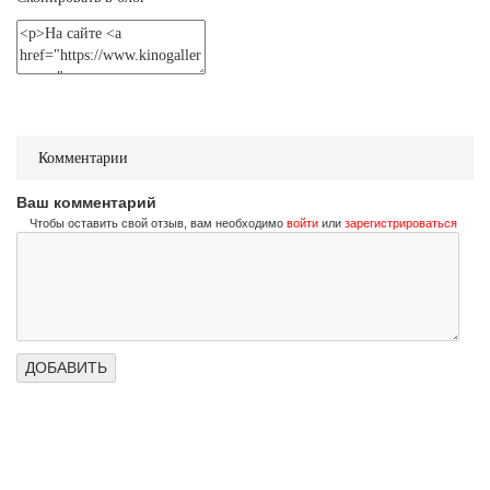
Не стучи дважды
Don't Knock Twice
Трейлер (на украинском)
Не стучи дважды
Don't Knock Twice
Комментарии
Трейлер (на русском)
Ваш комментарий
Чтобы оставить свой отзыв, вам необходимо
войти
или
зарегистрироваться