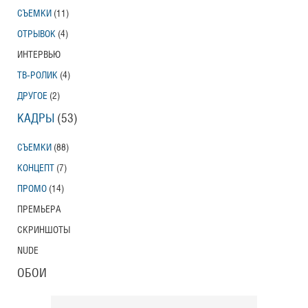
СЪЕМКИ
(11)
Тони Эрдманн
Toni Erdmann
ОТРЫВОК
(4)
Американский трейлер
ИНТЕРВЬЮ
ТВ-РОЛИК
(4)
ДРУГОЕ
(2)
Вурдалаки
КАДРЫ
(53)
Трейлер
СЪЕМКИ
(88)
КОНЦЕПТ
(7)
ПРОМО
(14)
Защитники
Трейлер
ПРЕМЬЕРА
СКРИНШОТЫ
NUDE
Лунный свет
ОБОИ
Moonlight
Трейлер (на русском языке)