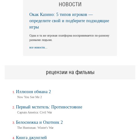
НОВОСТИ
Окак Казино: 5 типов игроков —
Длинная ночь, короткое утро
определите свой и подберите подходящие
Long Nights Short Mornings
игры
Трейлер
Одна и та же игровая платформа воспринимается по-разному
разными людьми.
все новости...
Балерина
Ballerina
Трейлер (на русском)
рецензии на фильмы
Иллюзия обмана 2
Балерина
Now You See Me 2
Ballerina
Трейлер №2
Первый мститель: Противостояние
Captain America: Civil War
Белоснежка и Охотник 2
The Huntsman: Winter's War
Балерина
Ballerina
Книга джунглей