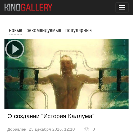
Toggl
navig
новые
рекомендуемые
популярные
О создании "История Каллума"
Добавлен: 23 Декабря 2016, 12:10
0