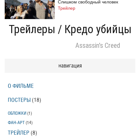
Слишком свободный человек
Трейлер
Трейлеры
/
Кредо убийцы
Одноклассницы: Новый поворот
Assassin's Creed
Трейлер
навигация
Призраки Элоиз
Eloise
О ФИЛЬМЕ
Трейлер (на русском языке)
ПОСТЕРЫ
(18)
Призраки Элоиз
ОБЛОЖКИ
(1)
Eloise
ФАН-АРТ
(14)
Трейлер
ТРЕЙЛЕР
(8)