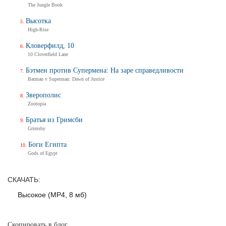
The Jungle Book
Трейлер
Высотка
High-Rise
Кловерфилд, 10
Балерина
10 Cloverfield Lane
Ballerina
Тизер-трейлер (на русском)
Бэтмен против Супермена: На заре справедливости
Batman v Superman: Dawn of Justice
Зверополис
Zootopia
Балерина
Ballerina
Братья из Гримсби
Тизер-трейлер
Grimsby
Боги Египта
Gods of Egypt
Дух балтийский
СКАЧАТЬ:
Трейлер
Высокое (MP4, 8 мб)
Скопировать в блог