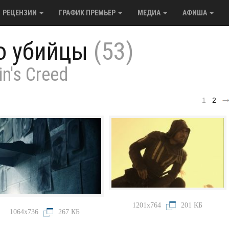
РЕЦЕНЗИИ
ГРАФИК ПРЕМЬЕР
МЕДИА
АФИША
о убийцы
(53)
n's Creed
1
2
1201x764
201 КБ
1064x736
267 КБ