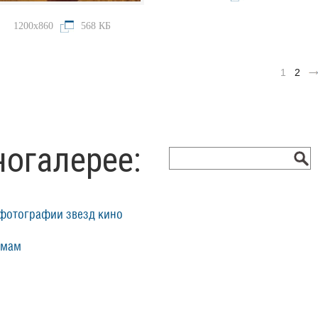
1200x860
568 КБ
1
2
ногалерее:
фотографии звезд кино
ьмам