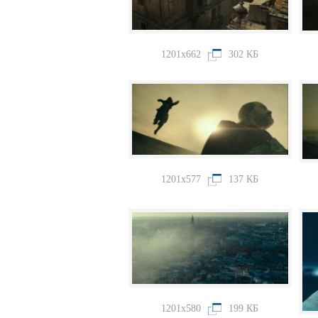
1201x662
302 КБ
1201x577
137 КБ
1201x580
199 КБ