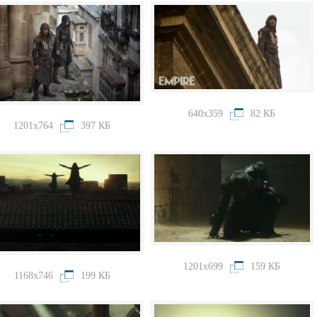
640x359
82 КБ
1201x764
397 КБ
1201x699
159 КБ
1168x746
199 КБ