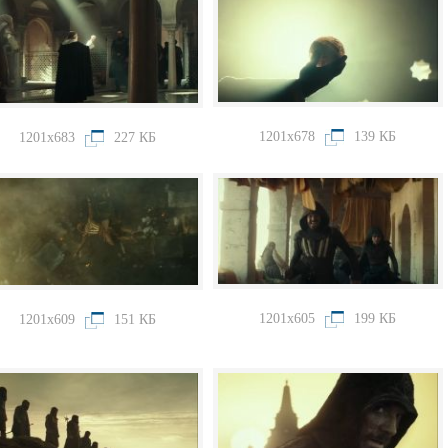
1201x678
139 КБ
1201x683
227 КБ
1201x605
199 КБ
1201x609
151 КБ