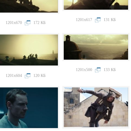
1201x617
131 КБ
1201x670
172 КБ
1201x500
133 КБ
1201x604
120 КБ