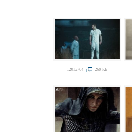
1201x764
269 КБ