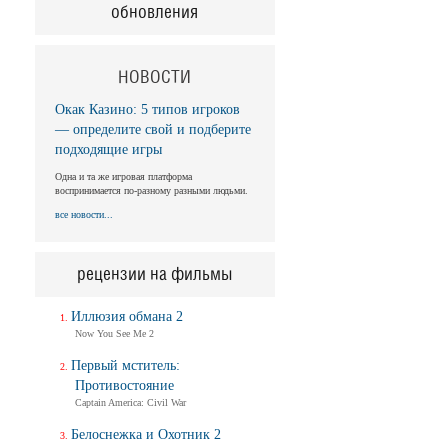
обновления
НОВОСТИ
Окак Казино: 5 типов игроков
— определите свой и подберите
подходящие игры
Одна и та же игровая платформа
воспринимается по-разному разными людьми.
все новости...
рецензии на фильмы
Иллюзия обмана 2
Now You See Me 2
Первый мститель:
Противостояние
Captain America: Civil War
Белоснежка и Охотник 2