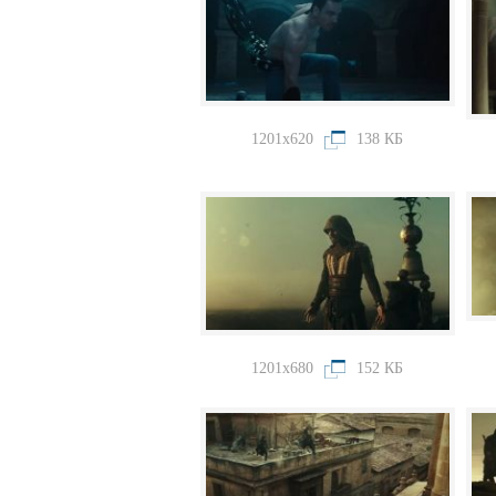
1201x620
138 КБ
1201x680
152 КБ