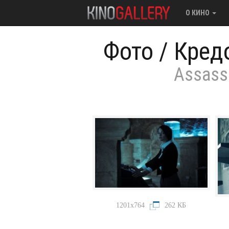
О КИНО
Фото
/
Кред
Assassi
1201x764
262 КБ