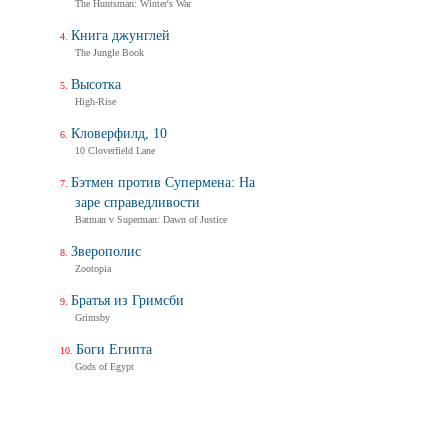
The Huntsman: Winter's War
Книга джунглей
The Jungle Book
Высотка
High-Rise
Кловерфилд, 10
10 Cloverfield Lane
Бэтмен против Супермена: На
заре справедливости
Batman v Superman: Dawn of Justice
Зверополис
Zootopia
Братья из Гримсби
Grimsby
Боги Египта
Gods of Egypt