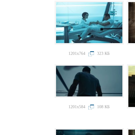
1201x764
323 КБ
1201x584
108 КБ