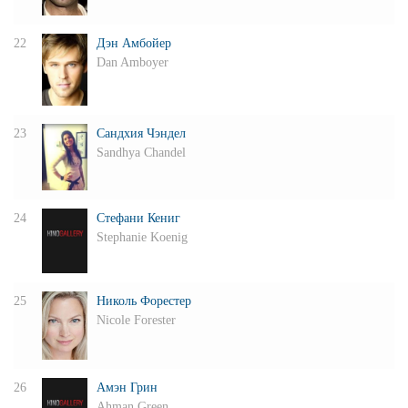
22
Дэн Амбойер
Dan Amboyer
23
Сандхия Чэндел
Sandhya Chandel
24
Стефани Кениг
Stephanie Koenig
25
Николь Форестер
Nicole Forester
26
Амэн Грин
Ahman Green