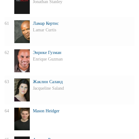
Jonathan Stanley
61
Ламар Кертис
Lamar Curtis
62
Энрике Гузман
Enrique Guzman
63
Жаклин Саланд
Jacqueline Saland
64
Mason Heidger