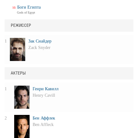
Боги Египта
Gods of Egypt
РЕЖИССЕР
1
Зак Снайдер
Zack Snyder
АКТЕРЫ
1
Генри Кавилл
Henry Cavill
2
Бен Аффлек
Ben Affleck