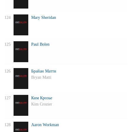
124
Mary Sheridan
125
Paul Bolen
126
Брайан Матти
Bryan Matti
127
Ким Крозье
Kim Crozier
128
Aaron Workman