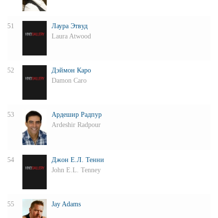
51
Лаура Этвуд
Laura Atwood
52
Дэймон Каро
Damon Caro
53
Ардешир Радпур
Ardeshir Radpour
54
Джон Е.Л. Тенни
John E.L. Tenney
55
Jay Adams