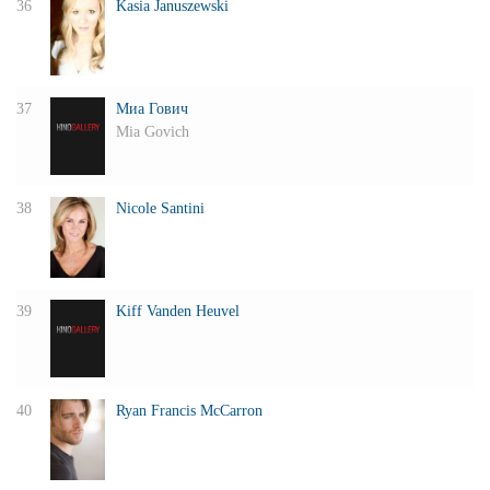
36
Kasia Januszewski
37
Миа Гович
Mia Govich
38
Nicole Santini
39
Kiff Vanden Heuvel
40
Ryan Francis McCarron