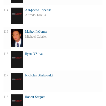
114
Альфредо Торелла
Alfredo Torella
115
Майкл Гэбриел
Michael Gabriel
116
Ryan D'Silva
117
Nicholas Blaskowski
118
Robert Sergott