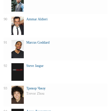
90
Ammar Aldieri
91
Marcus Goddard
92
Steve Jasgur
93
Тревор Чжоу
Trevor Zhou