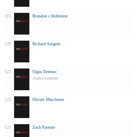
119
Brandon c Robinson
120
Richard Sargent
121
Одра Лемонс
Audra Lemons
122
Duvale Murchison
123
Zach Parente