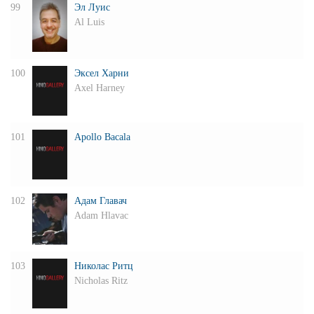
99
Эл Луис
Al Luis
100
Эксел Харни
Axel Harney
101
Apollo Bacala
102
Адам Главач
Adam Hlavac
103
Николас Ритц
Nicholas Ritz