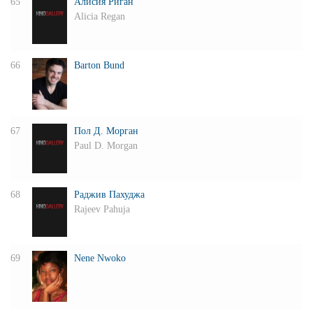
65
Алисия Риган
Alicia Regan
66
Barton Bund
67
Пол Д. Морган
Paul D. Morgan
68
Раджив Пахуджа
Rajeev Pahuja
69
Nene Nwoko