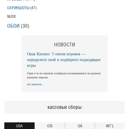
СКРИНШОТЫ
(47)
NUDE
ОБОИ
(30)
НОВОСТИ
Окак Казино: 5 типов игроков —
определите свой и подберите подходящие
игры
Одна и та же игровая платформа воспринимается по-разному
разными людьми.
все новости...
кассовые сборы
USA
CIS
UA
INT'L