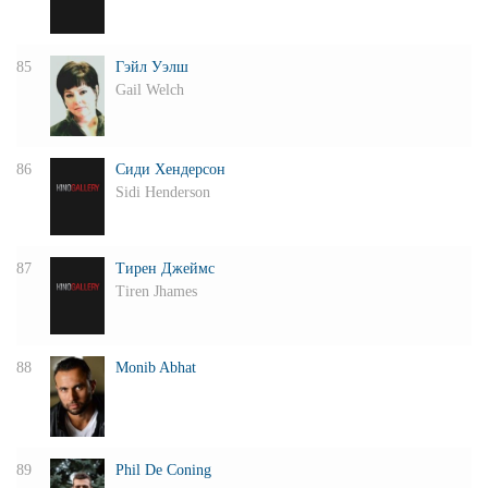
85
Гэйл Уэлш
Gail Welch
86
Сиди Хендерсон
Sidi Henderson
87
Тирен Джеймс
Tiren Jhames
88
Monib Abhat
89
Phil De Coning