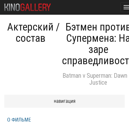
T
n
Актерский
/
Бэтмен проти
состав
Супермена: Н
заре
справедливос
Batman v Superman: Dawn 
Justice
навигация
О ФИЛЬМЕ