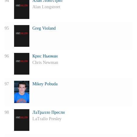
94
Алан Лонгстрит
Alan Longstreet
95
Greg Violand
96
Крис Ньюман
Chris Newman
97
Mikey Pobuda
98
ЛаТралло Пресли
LaTrallo Presley