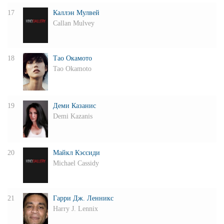
17
Каллэн Мулвей
Callan Mulvey
18
Тао Окамото
Tao Okamoto
19
Деми Казанис
Demi Kazanis
20
Майкл Кэссиди
Michael Cassidy
21
Гарри Дж. Ленникс
Harry J. Lennix