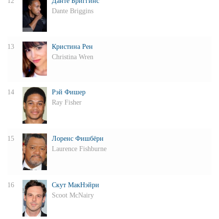
12
Данте Бриггинс
Dante Briggins
13
Кристина Рен
Christina Wren
14
Рэй Фишер
Ray Fisher
15
Лоренс Фишбёрн
Laurence Fishburne
16
Скут МакНэйри
Scoot McNairy