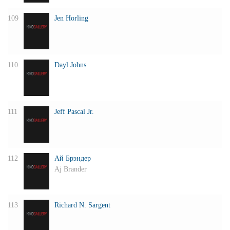
109
Jen Horling
110
Dayl Johns
111
Jeff Pascal Jr.
112
Ай Брэндер
Aj Brander
113
Richard N. Sargent