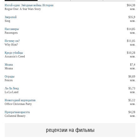
Изгой-один: Звёздные войны. Истории
$64,38
Rogue One: A Star Wars Story
млн.
Зверопой
$35,9
Sing
млн.
Пассажиры
$14,85
Passengers
млн.
Почему он?
$11,05
Why Him?
млн.
Кредо убийцы
$10,28
Assassin's Creed
млн.
Моана
$7,4
Moana
млн.
Ограды
$6,69
Fences
млн.
Ла-Ла Ленд
$5,73
La La Land
млн.
Новогодний корпоратив
$5,12
Office Christmas Party
млн.
Призрачная красота
$4,28
Collateral Beauty
млн.
рецензии на фильмы