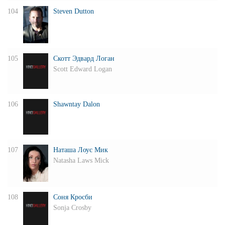
104
Steven Dutton
105
Скотт Эдвард Логан
Scott Edward Logan
106
Shawntay Dalon
107
Наташа Лоус Мик
Natasha Laws Mick
108
Соня Кросби
Sonja Crosby