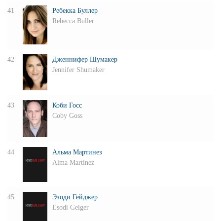
41
Ребекка Буллер
Rebecca Buller
42
Дженнифер Шумакер
Jennifer Shumaker
43
Коби Госс
Coby Goss
44
Альма Мартинез
Alma Martínez
45
Эзоди Гейджер
Esodi Geiger