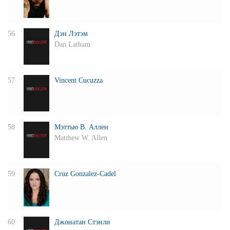
56
Дэн Лэтэм
Dan Latham
57
Vincent Cucuzza
58
Мэттью В. Аллен
Matthew W. Allen
59
Cruz Gonzalez-Cadel
60
Джонатан Стэнли