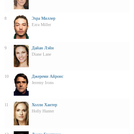
8
Эзра Миллер
Ezra Miller
9
Дайан Лэйн
Diane Lane
10
Джереми Айронс
Jeremy Irons
11
Холли Хантер
Holly Hunter