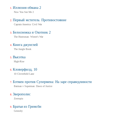
Иллюзия обмана 2
Now You See Me 2
Первый мститель: Противостояние
Captain America: Civil War
Белоснежка и Охотник 2
The Huntsman: Winter's War
Книга джунглей
The Jungle Book
Высотка
High-Rise
Кловерфилд, 10
10 Cloverfield Lane
Бэтмен против Супермена: На заре справедливости
Batman v Superman: Dawn of Justice
Зверополис
Zootopia
Братья из Гримсби
Grimsby