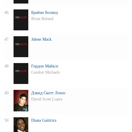
46
Брайан Боланд
Brian Boland
47
Jalene Mack
48
Гордон Майклс
Gordon Michaels
49
Дэвид Скотт Лопес
David Scott Lopez
50
Diana Gaitirira