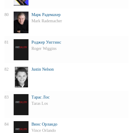
80
Марк Радемахер
Mark Rademacher
81
Роджер Уиггинс
Roger Wiggins
82
Justin Nelson
83
Тарас Лос
Taras Los
84
Винс Орландо
Vince Orlando