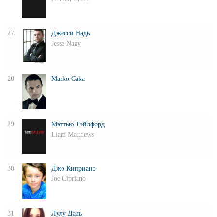
27
Джесси Надь
Jesse Nagy
28
Marko Caka
29
Мэттью Тэйлфорд
Liam Matthews
30
Джо Киприано
Joe Cipriano
31
Лулу Даль