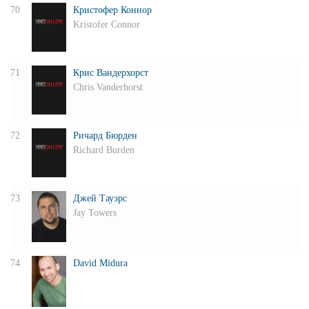
70
Кристофер Коннор
Kristofer Connor
71
Крис Вандерхорст
Chris Vanderhorst
72
Ричард Бюрден
Richard Burden
73
Джей Тауэрс
Jay Towers
74
David Midura