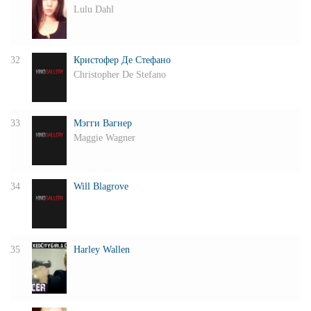
Lulu Dahl
32
Кристофер Де Стефано
Christopher De Stefano
33
Мэгги Вагнер
Maggie Wagner
34
Will Blagrove
35
Harley Wallen