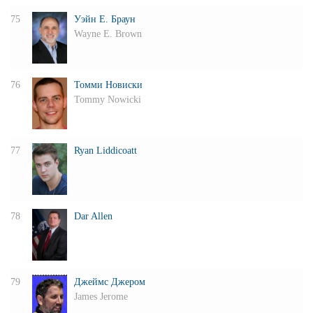
75
Уэйн Е. Браун
Wayne E. Brown
76
Томми Новиски
Tommy Nowicki
77
Ryan Liddicoatt
78
Dar Allen
79
Джеймс Джером
James Jerome