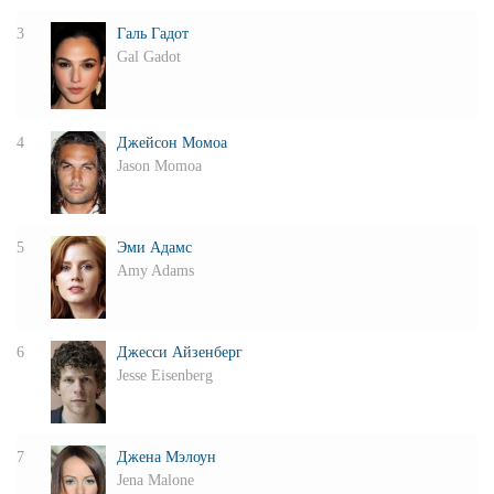
3
Галь Гадот
Gal Gadot
4
Джейсон Момоа
Jason Momoa
5
Эми Адамс
Amy Adams
6
Джесси Айзенберг
Jesse Eisenberg
7
Джена Мэлоун
Jena Malone