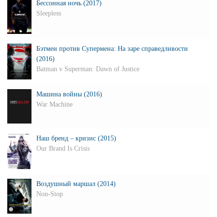
Бессонная ночь (2017)
Sleepless
Бэтмен против Супермена: На заре справедливости
(2016)
Batman v Superman: Dawn of Justice
Машина войны (2016)
War Machine
Наш бренд – кризис (2015)
Our Brand Is Crisis
Воздушный маршал (2014)
Non-Stop