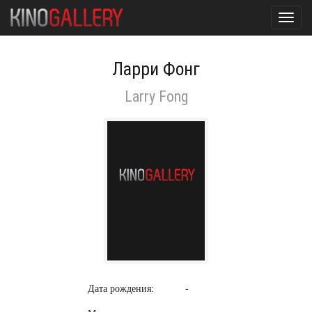
Toggl
navig
Ларри Фонг
Larry Fong
Дата рождения:
-