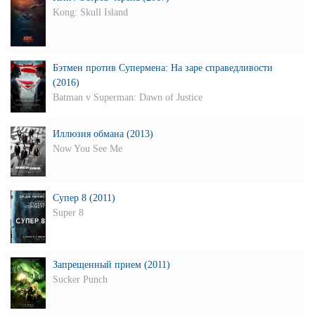
Kong: Skull Island
Бэтмен против Супермена: На заре справедливости
(2016)
Batman v Superman: Dawn of Justice
Иллюзия обмана (2013)
Now You See Me
Супер 8 (2011)
Super 8
Запрещенный прием (2011)
Sucker Punch