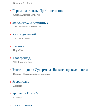
Now You See Me 2
Первый мститель: Противостояние
Captain America: Civil War
Белоснежка и Охотник 2
The Huntsman: Winter's War
Книга джунглей
The Jungle Book
Высотка
High-Rise
Кловерфилд, 10
10 Cloverfield Lane
Бэтмен против Супермена: На заре справедливости
Batman v Superman: Dawn of Justice
Зверополис
Zootopia
Братья из Гримсби
Grimsby
Боги Египта