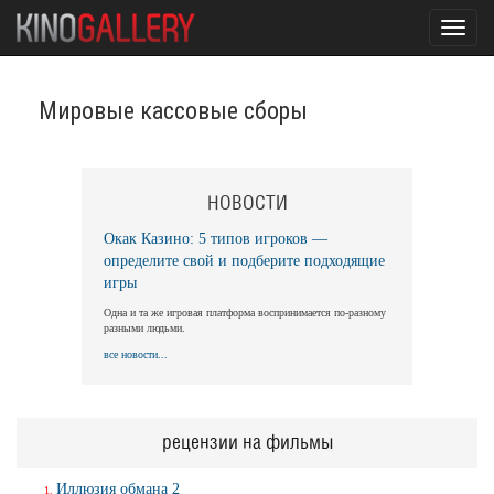
Toggl
navig
Мировые кассовые сборы
НОВОСТИ
Окак Казино: 5 типов игроков —
определите свой и подберите подходящие
игры
Одна и та же игровая платформа воспринимается по-разному
разными людьми.
все новости...
рецензии на фильмы
Иллюзия обмана 2