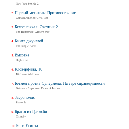
Now You See Me 2
Первый мститель: Противостояние
Captain America: Civil War
Белоснежка и Охотник 2
The Huntsman: Winter's War
Книга джунглей
The Jungle Book
Высотка
High-Rise
Кловерфилд, 10
10 Cloverfield Lane
Бэтмен против Супермена: На заре справедливости
Batman v Superman: Dawn of Justice
Зверополис
Zootopia
Братья из Гримсби
Grimsby
Боги Египта