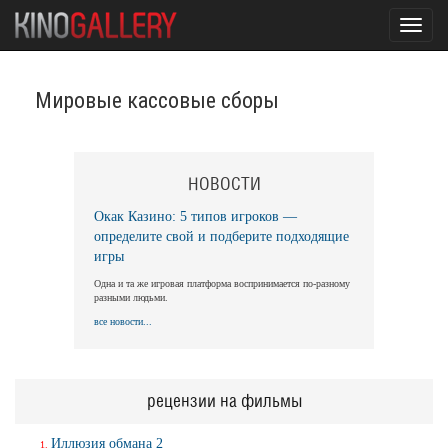
Toggl
navig
Мировые кассовые сборы
НОВОСТИ
Окак Казино: 5 типов игроков —
определите свой и подберите подходящие
игры
Одна и та же игровая платформа воспринимается по-разному
разными людьми.
все новости...
рецензии на фильмы
Иллюзия обмана 2