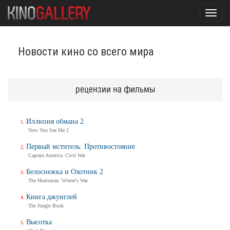
Toggl
navig
Новости кино со всего мира
рецензии на фильмы
Иллюзия обмана 2
Now You See Me 2
Первый мститель: Противостояние
Captain America: Civil War
Белоснежка и Охотник 2
The Huntsman: Winter's War
Книга джунглей
The Jungle Book
Высотка