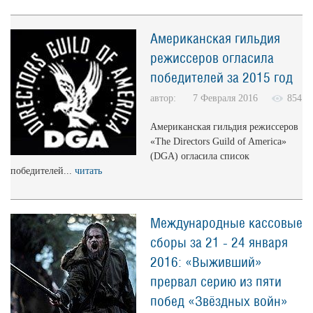
Американская гильдия
режиссеров огласила
победителей за 2015 год
автор: 7 Февраля 2016
854
Американская гильдия режиссеров
«The Directors Guild of America»
(DGA) огласила список
победителей...
читать
Международные кассовые
сборы за 21 - 24 января
2016: «Выживший»
прервал серию из пяти
побед «Звёздных войн»