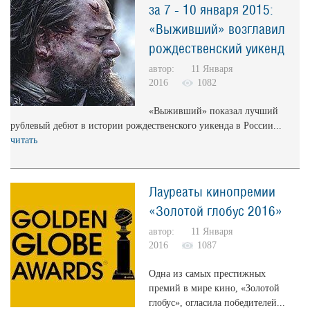
за 7 - 10 января 2015:
«Выживший» возглавил
рождественский уикенд
автор: 11 Января
2016
1082
«Выживший» показал лучший
рублевый дебют в истории рождественского уикенда в России...
читать
Лауреаты кинопремии
«Золотой глобус 2016»
автор: 11 Января
2016
1087
Одна из самых престижных
премий в мире кино, «Золотой
глобус», огласила победителей...