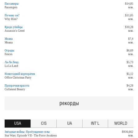
Пассажиры
$14,85
Passengers
млн.
Почему он?
$11,05
Why Him?
млн.
Кредо убийцы
$10,28
Assassin's Creed
млн.
Моана
$7,4
Moana
млн.
Ограды
$6,69
Fences
млн.
Ла-Ла Ленд
$5,73
La La Land
млн.
Новогодний корпоратив
$5,12
Office Christmas Party
млн.
Призрачная красота
$4,28
Collateral Beauty
млн.
рекорды
USA
CIS
UA
INT'L
WORLD
Звёздные войны: Пробуждение силы
$936,662
Star Wars: Episode VII - The Force Awakens
млн.