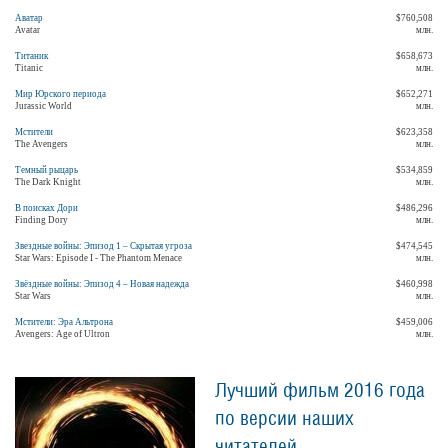
Аватар
$760,508
Avatar
млн.
Титаник
$658,673
Titanic
млн.
Мир Юрского периода
$652,271
Jurassic World
млн.
Мстители
$623,358
The Avengers
млн.
Темный рыцарь
$534,859
The Dark Knight
млн.
В поисках Дори
$486,296
Finding Dory
млн.
Звездные войны: Эпизод 1 – Скрытая угроза
$474,545
Star Wars: Episode I - The Phantom Menace
млн.
Звёздные войны: Эпизод 4 – Новая надежда
$460,998
Star Wars
млн.
Мстители: Эра Альтрона
$459,006
Avengers: Age of Ultron
млн.
Лучший фильм 2016 года
по версии наших
читателей