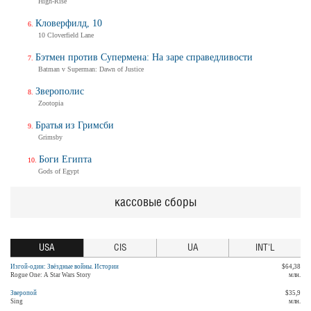
High-Rise
Кловерфилд, 10
10 Cloverfield Lane
Бэтмен против Супермена: На заре справедливости
Batman v Superman: Dawn of Justice
Зверополис
Zootopia
Братья из Гримсби
Grimsby
Боги Египта
Gods of Egypt
кассовые сборы
USA
CIS
UA
INT'L
Изгой-один: Звёздные войны. Истории
$64,38
Rogue One: A Star Wars Story
млн.
Зверопой
$35,9
Sing
млн.