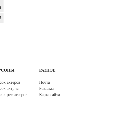
8
6
РСОНЫ
РАЗНОЕ
сок актеров
Почта
сок актрис
Реклама
сок режиссеров
Карта сайта