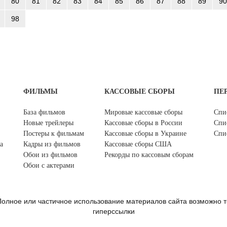
80
81
82
83
84
85
86
87
88
89
90
98
ФИЛЬМЫ
КАССОВЫЕ СБОРЫ
ПЕ
База фильмов
Мировые кассовые сборы
Спи
Новые трейлеры
Кассовые сборы в России
Спи
Постеры к фильмам
Кассовые сборы в Украине
Спи
а
Кадры из фильмов
Кассовые сборы США
Обои из фильмов
Рекорды по кассовым сборам
Обои с актерами
олное или частичное использование материалов сайта возможно т
гиперссылки