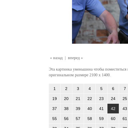
« назад
|
вперед »
Эта картинка уменьшина чтобы поместиться в
оригинальном размере 2100 x 1400.
1
2
3
4
5
6
7
19
20
21
22
23
24
25
37
38
39
40
41
42
43
55
56
57
58
59
60
61