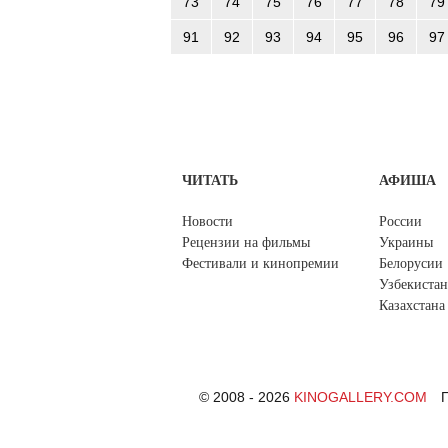
73
74
75
76
77
78
79
91
92
93
94
95
96
97
ЧИТАТЬ
АФИША
Новости
России
Рецензии на фильмы
Украины
Фестивали и кинопремии
Белорусии
Узбекистан
Казахстана
© 2008 - 2026
KINOGALLERY.COM
П