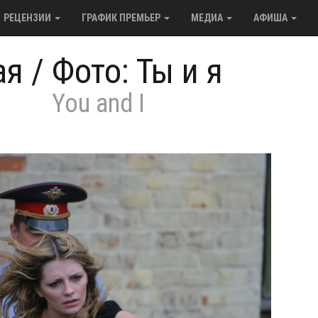
РЕЦЕНЗИИ
ГРАФИК ПРЕМЬЕР
МЕДИА
АФИША
ая
/
Фото: Ты и я
You and I