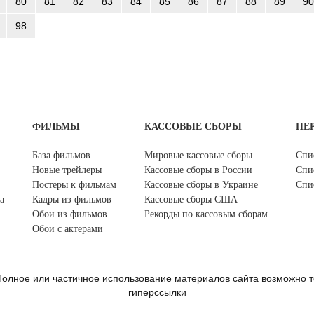
80
81
82
83
84
85
86
87
88
89
90
98
ФИЛЬМЫ
КАССОВЫЕ СБОРЫ
ПЕ
База фильмов
Мировые кассовые сборы
Спи
Новые трейлеры
Кассовые сборы в России
Спи
Постеры к фильмам
Кассовые сборы в Украине
Спи
а
Кадры из фильмов
Кассовые сборы США
Обои из фильмов
Рекорды по кассовым сборам
Обои с актерами
олное или частичное использование материалов сайта возможно т
гиперссылки