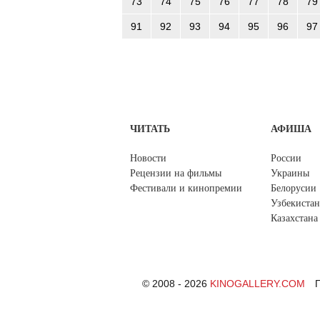
73
74
75
76
77
78
79
91
92
93
94
95
96
97
ЧИТАТЬ
АФИША
Новости
России
Рецензии на фильмы
Украины
Фестивали и кинопремии
Белорусии
Узбекистан
Казахстана
© 2008 - 2026
KINOGALLERY.COM
П