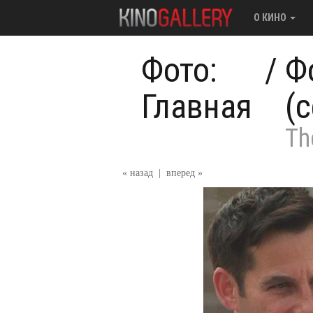
О КИНО
Фото:
/
Ф
Главная
(
Th
« назад
|
вперед »