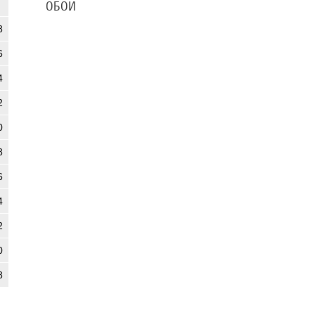
ОБОИ
8
6
4
2
0
8
6
4
2
0
8