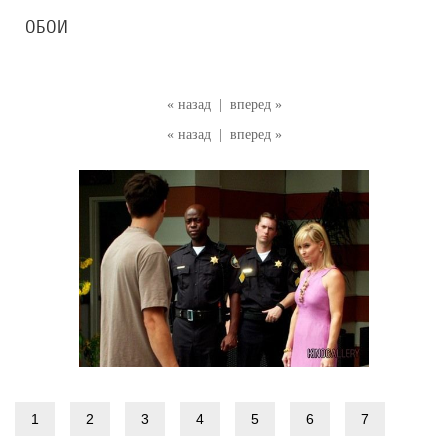
ОБОИ
« назад
|
вперед »
« назад
|
вперед »
1
2
3
4
5
6
7