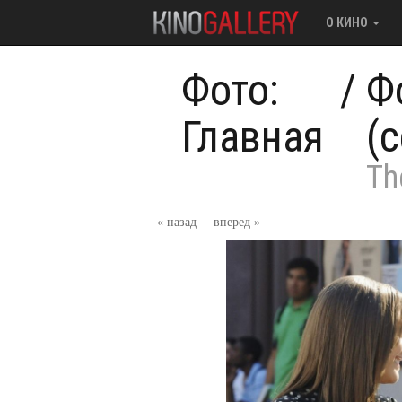
О КИНО
Фото:
/
Ф
Главная
(
Th
« назад
|
вперед »