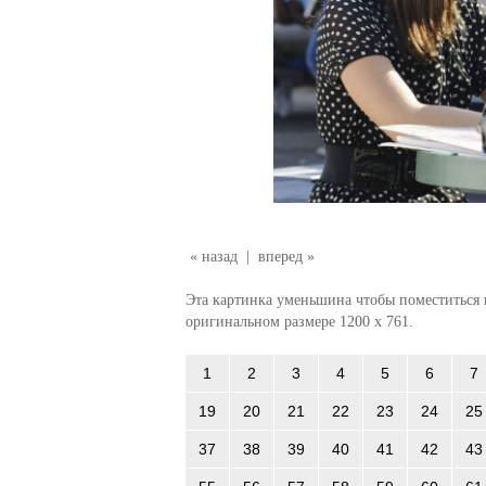
« назад
|
вперед »
Эта картинка уменьшина чтобы поместиться в
оригинальном размере 1200 x 761.
1
2
3
4
5
6
7
19
20
21
22
23
24
25
37
38
39
40
41
42
43