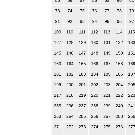
55
56
57
58
59
60
61
73
74
75
76
77
78
79
91
92
93
94
95
96
97
109
110
111
112
113
114
115
127
128
129
130
131
132
13
145
146
147
148
149
150
15
163
164
165
166
167
168
16
181
182
183
184
185
186
18
199
200
201
202
203
204
20
217
218
219
220
221
222
22
235
236
237
238
239
240
24
253
254
255
256
257
258
25
271
272
273
274
275
276
27