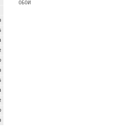
ОБОИ
8
6
4
2
0
8
6
4
2
0
8