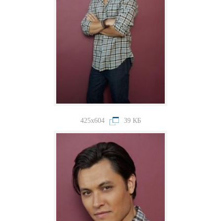
425x604
39 КБ