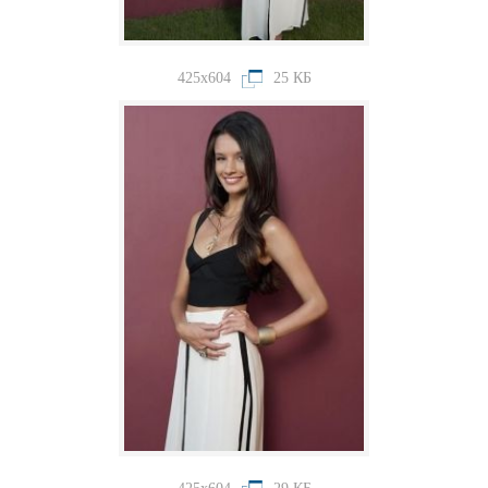
425x604
25 КБ