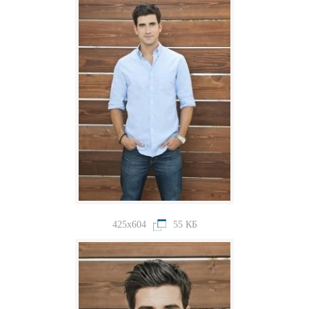
425x604
55 КБ