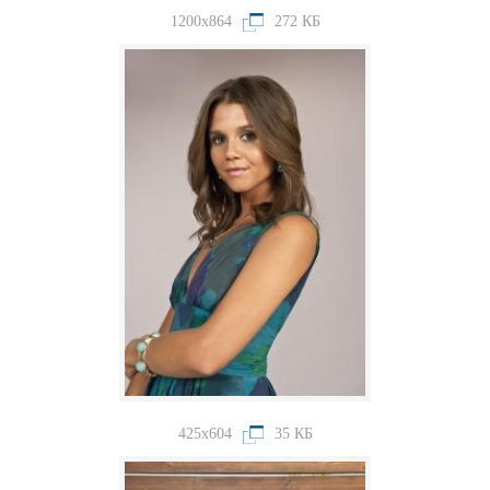
1200x864
272 КБ
425x604
35 КБ