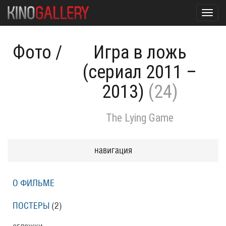
Toggl
navig
Фото
/
Игра в ложь
(сериал 2011 –
2013)
(24)
The Lying Game
навигация
О ФИЛЬМЕ
ПОСТЕРЫ
(2)