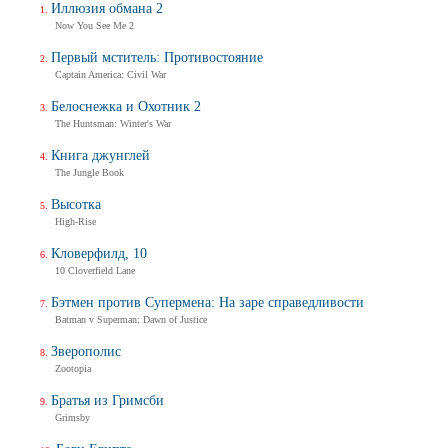
Иллюзия обмана 2
Now You See Me 2
Первый мститель: Противостояние
Captain America: Civil War
Белоснежка и Охотник 2
The Huntsman: Winter's War
Книга джунглей
The Jungle Book
Высотка
High-Rise
Кловерфилд, 10
10 Cloverfield Lane
Бэтмен против Супермена: На заре справедливости
Batman v Superman: Dawn of Justice
Зверополис
Zootopia
Братья из Гримсби
Grimsby