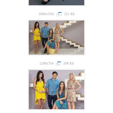
1000x1502
321 КБ
1200x764
208 КБ