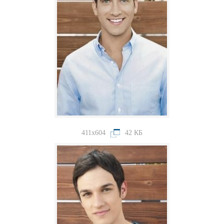
411x604
42 КБ