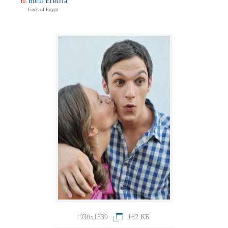
Боги Египта
Gods of Egypt
930x1339
182 КБ