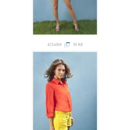
425x604
36 КБ