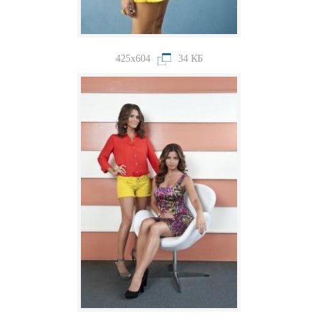
425x604
34 КБ