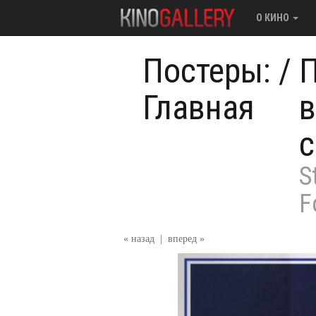
О КИНО
Постеры:
/
П
Главная
в
S
F
« назад
|
вперед »