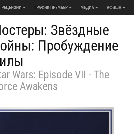
РЕЦЕНЗИИ
ГРАФИК ПРЕМЬЕР
МЕДИА
АФИША
остеры: Звёздные
ойны: Пробуждение
силы
tar Wars: Episode VII - The
orce Awakens