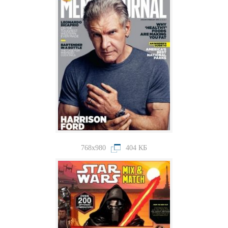
768x980
404 КБ