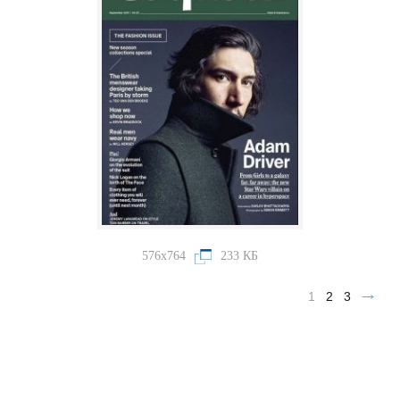
576x764
233 КБ
1
2
3