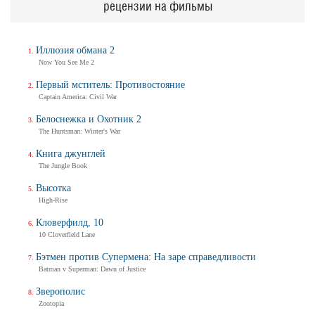
рецензии на фильмы
Иллюзия обмана 2
Now You See Me 2
Первый мститель: Противостояние
Captain America: Civil War
Белоснежка и Охотник 2
The Huntsman: Winter's War
Книга джунглей
The Jungle Book
Высотка
High-Rise
Кловерфилд, 10
10 Cloverfield Lane
Бэтмен против Супермена: На заре справедливости
Batman v Superman: Dawn of Justice
Зверополис
Zootopia