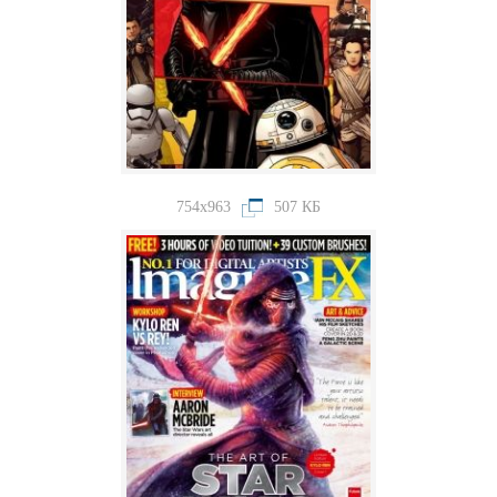
754x963
507 КБ