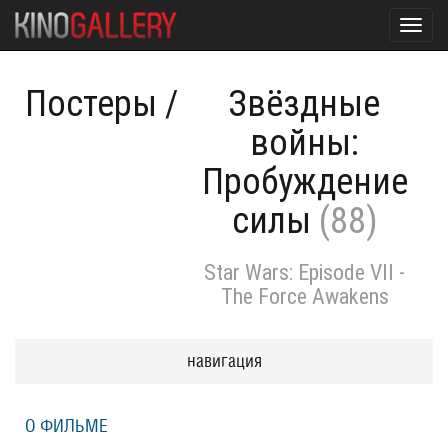
Toggl
navig
Постеры
/
Звёздные
войны:
Пробуждение
силы
(88)
Star Wars: Episode VII -
The Force Awakens
навигация
О ФИЛЬМЕ