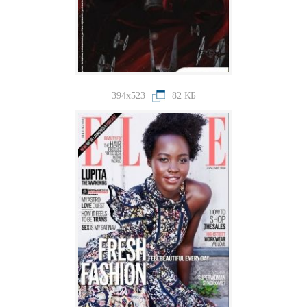
394x523
82 КБ