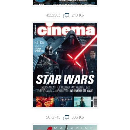
455x563
240 КБ
567x745
306 КБ