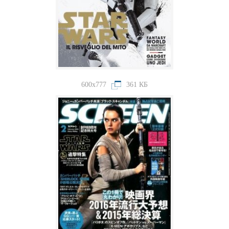
600x777
361 КБ