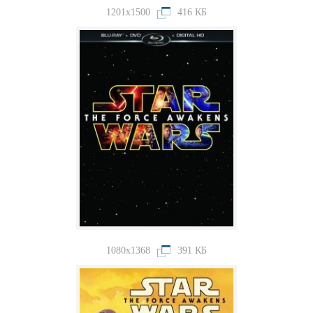
1201x1500
416 КБ
1080x1368
391 КБ