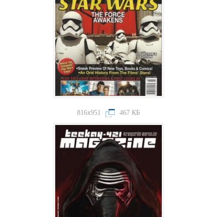
816x951
467 КБ