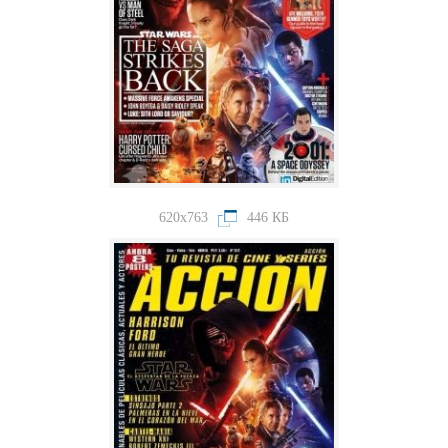
620x763
446 КБ