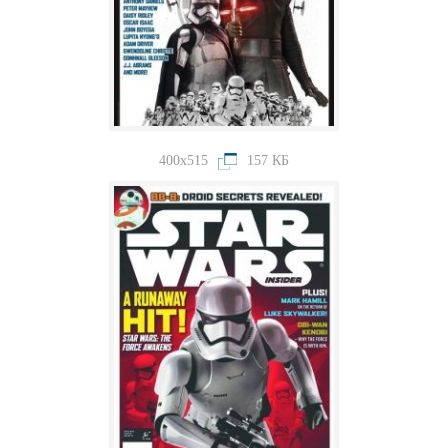
400x515
157 КБ