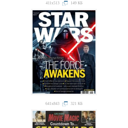
411x513
149 КБ
641x843
321 КБ