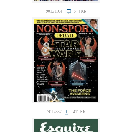
901x1164
644 КБ
701x887
411 КБ