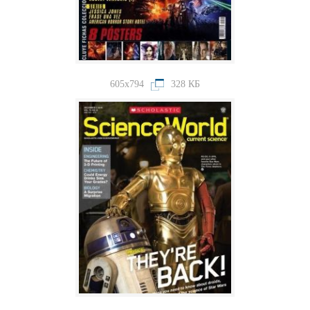
605x794
328 КБ