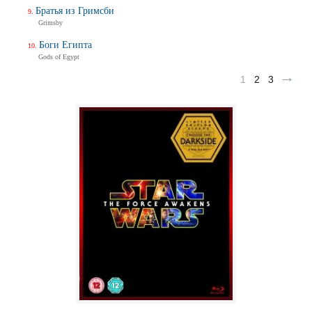
Братья из Гримсби
Grimsby
Боги Египта
Gods of Egypt
1
2
3