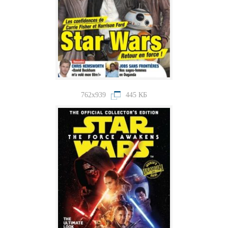
762x939
445 КБ