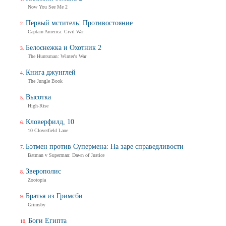
Now You See Me 2
Первый мститель: Противостояние
Captain America: Civil War
Белоснежка и Охотник 2
The Huntsman: Winter's War
Книга джунглей
The Jungle Book
Высотка
High-Rise
Кловерфилд, 10
10 Cloverfield Lane
Бэтмен против Супермена: На заре справедливости
Batman v Superman: Dawn of Justice
Зверополис
Zootopia
Братья из Гримсби
Grimsby
Боги Египта