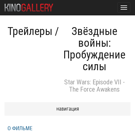
Toggl
navig
Трейлеры
/
Звёздные
войны:
Пробуждение
силы
Star Wars: Episode VII -
The Force Awakens
навигация
О ФИЛЬМЕ