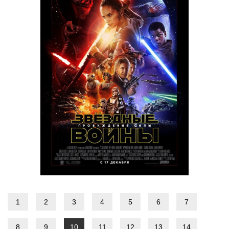
1
2
3
4
5
6
7
8
9
10
11
12
13
14