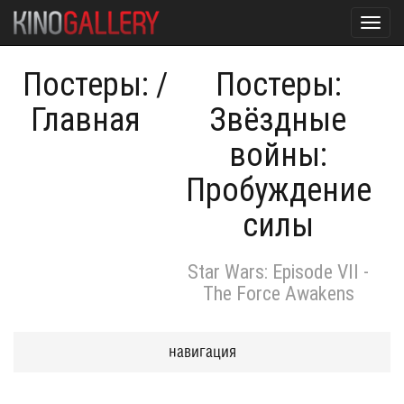
Toggl
navig
Постеры:
/
Постеры:
Главная
Звёздные
войны:
Пробуждение
силы
Star Wars: Episode VII -
The Force Awakens
навигация