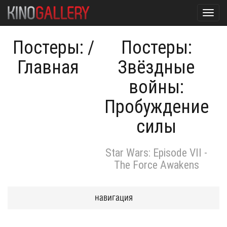
Toggl
navig
Постеры:
/
Постеры:
Главная
Звёздные
войны:
Пробуждение
силы
Star Wars: Episode VII -
The Force Awakens
навигация