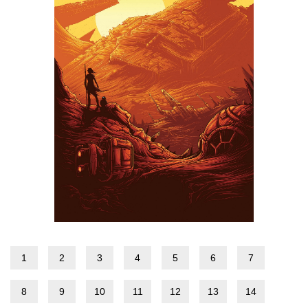
1
2
3
4
5
6
7
8
9
10
11
12
13
14