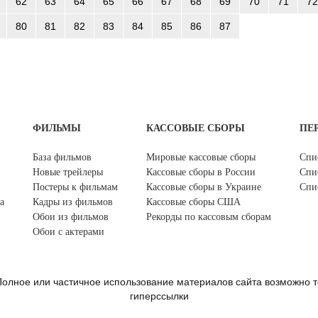
62
63
64
65
66
67
68
69
70
71
72
80
81
82
83
84
85
86
87
ФИЛЬМЫ
КАССОВЫЕ СБОРЫ
ПЕ
База фильмов
Мировые кассовые сборы
Спи
Новые трейлеры
Кассовые сборы в России
Спи
Постеры к фильмам
Кассовые сборы в Украине
Спи
а
Кадры из фильмов
Кассовые сборы США
Обои из фильмов
Рекорды по кассовым сборам
Обои с актерами
олное или частичное использование материалов сайта возможно т
гиперссылки