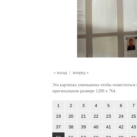
« назад
|
вперед »
Эта картинка уменьшина чтобы поместиться в
оригинальном размере 1200 x 764.
1
2
3
4
5
6
7
19
20
21
22
23
24
25
37
38
39
40
41
42
43