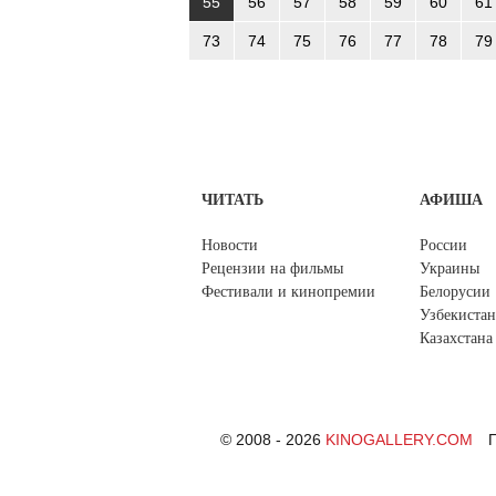
55
56
57
58
59
60
61
73
74
75
76
77
78
79
ЧИТАТЬ
АФИША
Новости
России
Рецензии на фильмы
Украины
Фестивали и кинопремии
Белорусии
Узбекистан
Казахстана
© 2008 - 2026
KINOGALLERY.COM
П