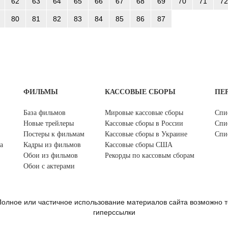
62
63
64
65
66
67
68
69
70
71
72
80
81
82
83
84
85
86
87
ФИЛЬМЫ
КАССОВЫЕ СБОРЫ
ПЕ
База фильмов
Мировые кассовые сборы
Спи
Новые трейлеры
Кассовые сборы в России
Спи
Постеры к фильмам
Кассовые сборы в Украине
Спи
а
Кадры из фильмов
Кассовые сборы США
Обои из фильмов
Рекорды по кассовым сборам
Обои с актерами
олное или частичное использование материалов сайта возможно т
гиперссылки