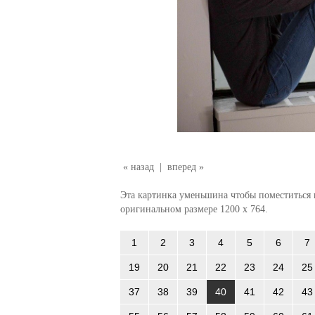
« назад
|
вперед »
Эта картинка уменьшина чтобы поместиться в
оригинальном размере 1200 x 764.
1
2
3
4
5
6
7
19
20
21
22
23
24
25
37
38
39
40
41
42
43