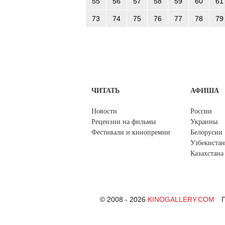
55
56
57
58
59
60
61
73
74
75
76
77
78
79
ЧИТАТЬ
АФИША
Новости
России
Рецензии на фильмы
Украины
Фестивали и кинопремии
Белорусии
Узбекистан
Казахстана
© 2008 - 2026
KINOGALLERY.COM
П