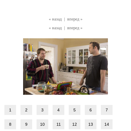
« назад
|
вперед »
« назад
|
вперед »
1
2
3
4
5
6
7
8
9
10
11
12
13
14