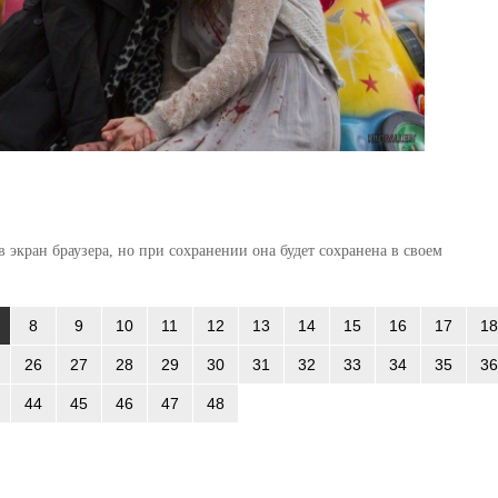
 экран браузера, но при сохранении она будет сохранена в своем
8
9
10
11
12
13
14
15
16
17
18
26
27
28
29
30
31
32
33
34
35
36
44
45
46
47
48