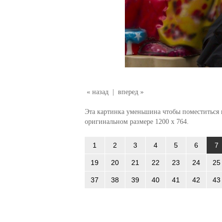
« назад
|
вперед »
Эта картинка уменьшина чтобы поместиться в
оригинальном размере 1200 x 764.
1
2
3
4
5
6
7
19
20
21
22
23
24
25
37
38
39
40
41
42
43