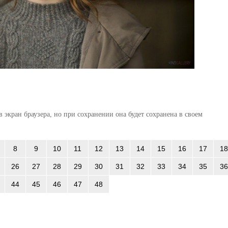
 экран браузера, но при сохранении она будет сохранена в своем
8
9
10
11
12
13
14
15
16
17
18
26
27
28
29
30
31
32
33
34
35
36
44
45
46
47
48