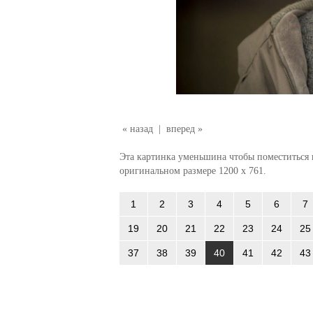
« назад
|
вперед »
Эта картинка уменьшина чтобы поместиться в
оригинальном размере 1200 x 761.
1
2
3
4
5
6
7
19
20
21
22
23
24
25
37
38
39
40
41
42
43