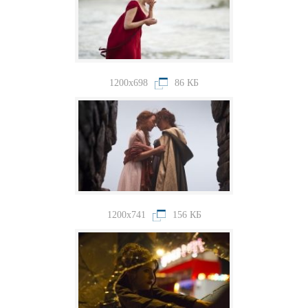
1200x698
86 КБ
1200x741
156 КБ