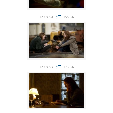
1200x761
158 КБ
1200x774
175 КБ