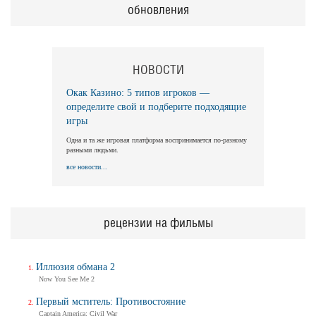
обновления
НОВОСТИ
Окак Казино: 5 типов игроков —
определите свой и подберите подходящие
игры
Одна и та же игровая платформа воспринимается по-разному
разными людьми.
все новости...
рецензии на фильмы
Иллюзия обмана 2
Now You See Me 2
Первый мститель: Противостояние
Captain America: Civil War