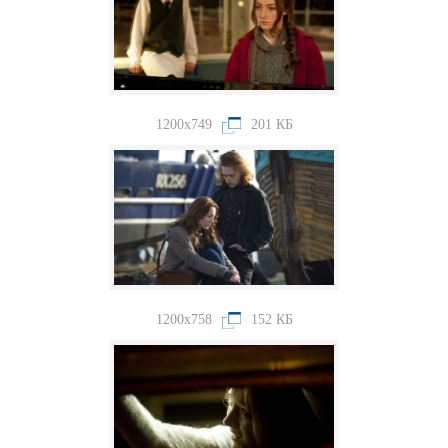
1200x749
201 КБ
1200x758
152 КБ