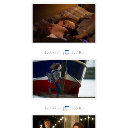
1200x764
177 КБ
1200x758
138 КБ