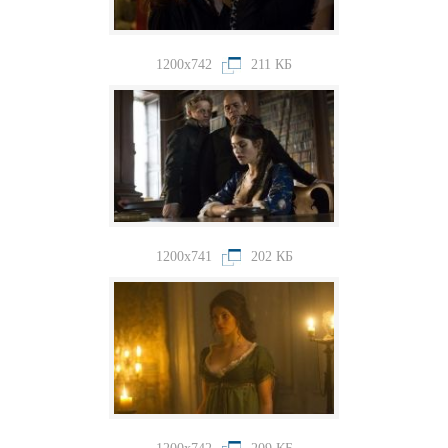
1200x742
211 КБ
1200x741
202 КБ