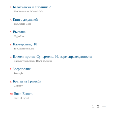
Белоснежка и Охотник 2
The Huntsman: Winter's War
Книга джунглей
The Jungle Book
Высотка
High-Rise
Кловерфилд, 10
10 Cloverfield Lane
Бэтмен против Супермена: На заре справедливости
Batman v Superman: Dawn of Justice
Зверополис
Zootopia
Братья из Гримсби
Grimsby
Боги Египта
Gods of Egypt
1
2