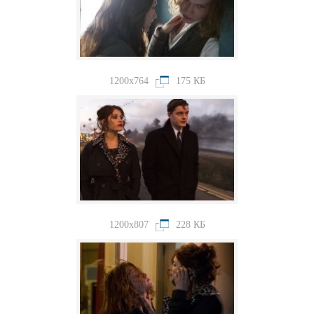
1200x764
175 КБ
1200x807
228 КБ