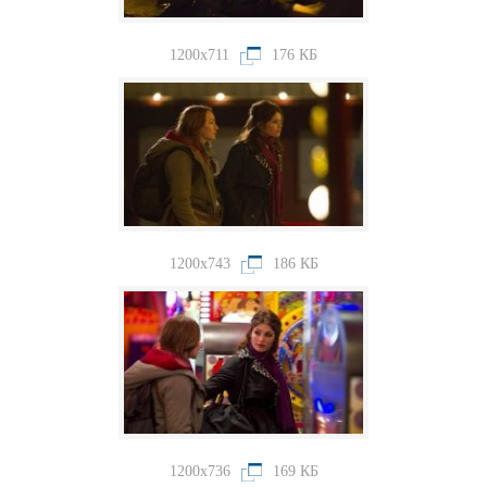
1200x711
176 КБ
1200x743
186 КБ
1200x736
169 КБ