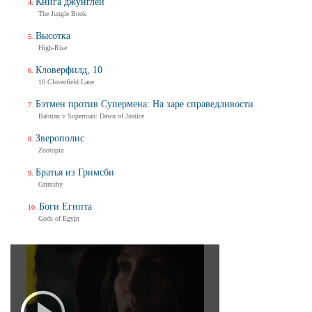
Книга джунглей
The Jungle Book
Высотка
High-Rise
Кловерфилд, 10
10 Cloverfield Lane
Бэтмен против Супермена: На заре справедливости
Batman v Superman: Dawn of Justice
Зверополис
Zootopia
Братья из Гримсби
Grimsby
Боги Египта
Gods of Egypt