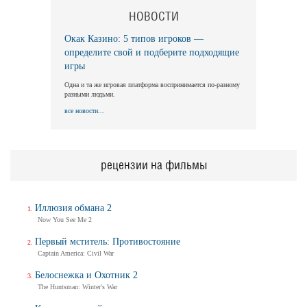
НОВОСТИ
Окак Казино: 5 типов игроков —
определите свой и подберите подходящие
игры
Одна и та же игровая платформа воспринимается по-разному
разными людьми.
все новости...
рецензии на фильмы
Иллюзия обмана 2
Now You See Me 2
Первый мститель: Противостояние
Captain America: Civil War
Белоснежка и Охотник 2
The Huntsman: Winter's War