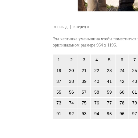
« назад
|
вперед »
Эта картинка уменьшина чтобы поместиться в
оригинальном размере 964 x 1196.
1
2
3
4
5
6
7
19
20
21
22
23
24
25
37
38
39
40
41
42
43
55
56
57
58
59
60
61
73
74
75
76
77
78
79
91
92
93
94
95
96
97