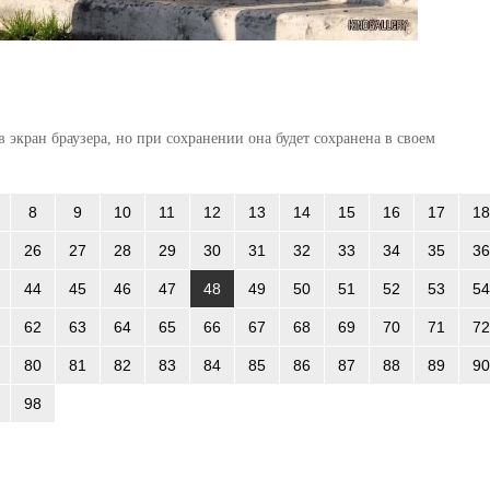
 экран браузера, но при сохранении она будет сохранена в своем
8
9
10
11
12
13
14
15
16
17
18
26
27
28
29
30
31
32
33
34
35
36
44
45
46
47
48
49
50
51
52
53
54
62
63
64
65
66
67
68
69
70
71
72
80
81
82
83
84
85
86
87
88
89
90
98