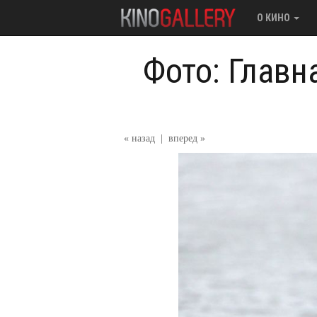
О КИНО
Фото: Главн
« назад
|
вперед »