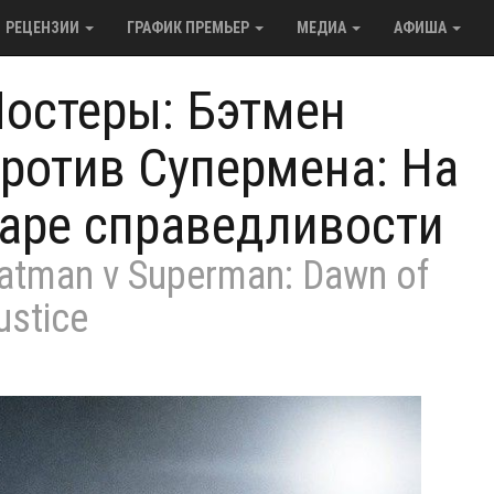
РЕЦЕНЗИИ
ГРАФИК ПРЕМЬЕР
МЕДИА
АФИША
остеры: Бэтмен
ротив Супермена: На
аре справедливости
atman v Superman: Dawn of
ustice