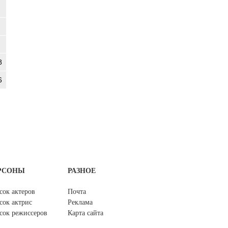
8
6
РСОНЫ
РАЗНОЕ
сок актеров
Почта
сок актрис
Реклама
сок режиссеров
Карта сайта