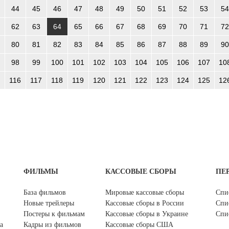
44
45
46
47
48
49
50
51
52
53
54
62
63
64
65
66
67
68
69
70
71
72
80
81
82
83
84
85
86
87
88
89
90
98
99
100
101
102
103
104
105
106
107
10
116
117
118
119
120
121
122
123
124
125
12
ФИЛЬМЫ
КАССОВЫЕ СБОРЫ
ПЕ
База фильмов
Мировые кассовые сборы
Спи
Новые трейлеры
Кассовые сборы в России
Спи
Постеры к фильмам
Кассовые сборы в Украине
Спи
а
Кадры из фильмов
Кассовые сборы США