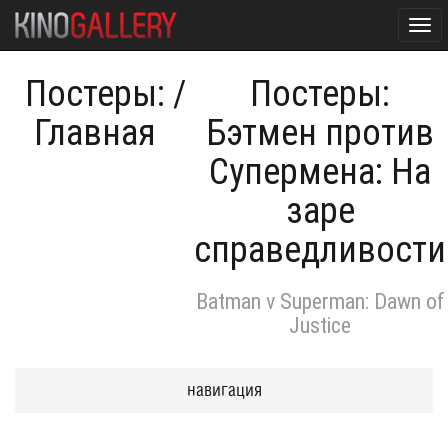
Tog
navi
Постеры:
/
Постеры:
Главная
Бэтмен против
Супермена: На
заре
справедливости
Batman v Superman: Dawn of
Justice
навигация