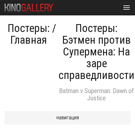
Tog
navi
Постеры:
/
Постеры:
Главная
Бэтмен против
Супермена: На
заре
справедливости
Batman v Superman: Dawn of
Justice
навигация