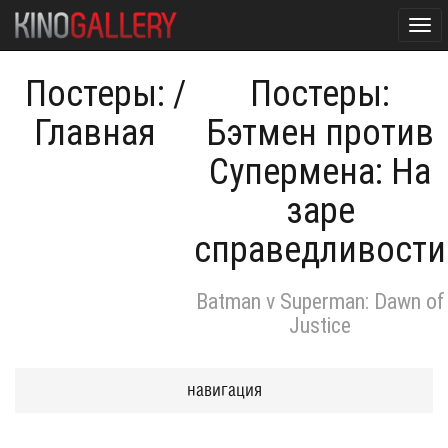
Tog
navi
Постеры:
/
Постеры:
Главная
Бэтмен против
Супермена: На
заре
справедливости
Batman v Superman: Dawn of
Justice
навигация