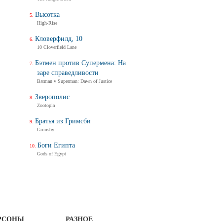
Высотка
High-Rise
Кловерфилд, 10
10 Cloverfield Lane
Бэтмен против Супермена: На
заре справедливости
Batman v Superman: Dawn of Justice
Зверополис
Zootopia
Братья из Гримсби
Grimsby
Боги Египта
Gods of Egypt
РСОНЫ
РАЗНОЕ