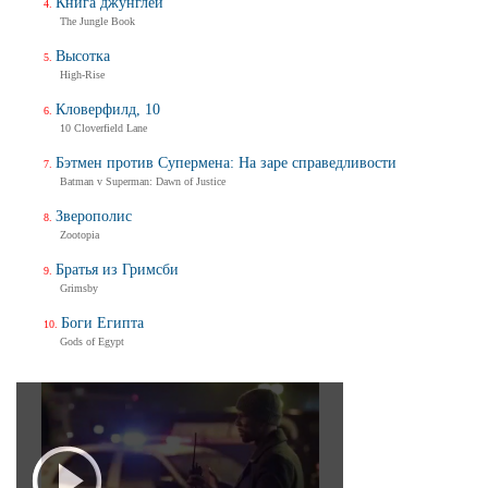
Книга джунглей
The Jungle Book
Высотка
High-Rise
Кловерфилд, 10
10 Cloverfield Lane
Бэтмен против Супермена: На заре справедливости
Batman v Superman: Dawn of Justice
Зверополис
Zootopia
Братья из Гримсби
Grimsby
Боги Египта
Gods of Egypt