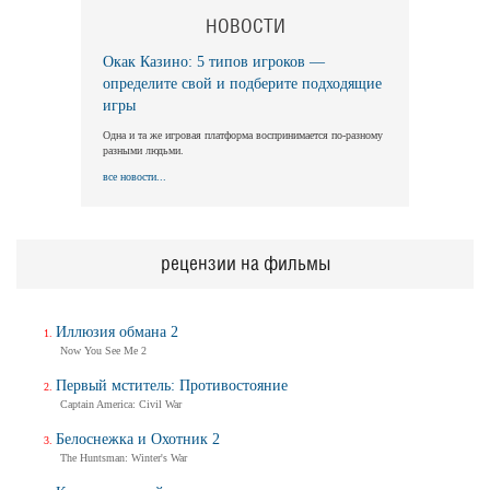
НОВОСТИ
Окак Казино: 5 типов игроков —
определите свой и подберите подходящие
игры
Одна и та же игровая платформа воспринимается по-разному
разными людьми.
все новости...
рецензии на фильмы
Иллюзия обмана 2
Now You See Me 2
Первый мститель: Противостояние
Captain America: Civil War
Белоснежка и Охотник 2
The Huntsman: Winter's War